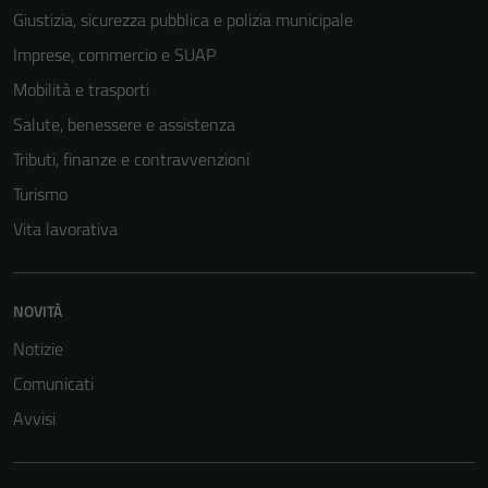
Giustizia, sicurezza pubblica e polizia municipale
Imprese, commercio e SUAP
Tecnici
Mobilità e trasporti
Questi cookie
Salute, benessere e assistenza
sono necessari
per il
Tributi, finanze e contravvenzioni
funzionamento
Turismo
del sito e non
Vita lavorativa
possono
essere
disabilitati.
Questi cookie
NOVITÀ
non raccolgono
Notizie
informazioni
Comunicati
personali.
Avvisi