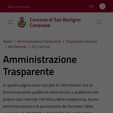
Vai ai contenuti
Vai al footer
ITA
Regione Piemonte
Lingua attiva:
Comune di San Benigno
Canavese
Home
/
Amministrazione Trasparente
/
Disposizioni Generali
/
Atti Generali
/
Atti Generali
Amministrazione
Trasparente
In questa pagina sono raccolte le informazioni che le
Amministrazioni pubbliche sono tenute a pubblicare nel
proprio sito internet nell’ottica della trasparenza, buona
amministrazione e di prevenzione dei fenomeni della