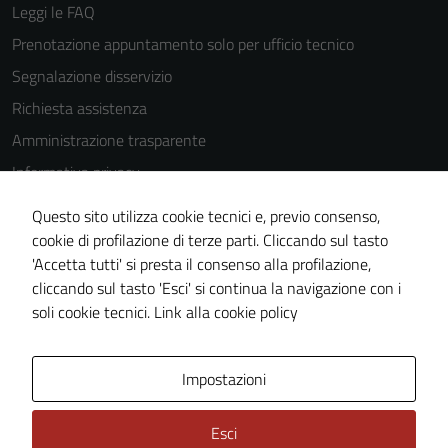
Leggi le FAQ
Prenotazione appuntamento solo per ufficio tecnico
Segnalazione disservizio
Richiesta assistenza
Amministrazione trasparente
Informativa privacy
Cookie Policy
Questo sito utilizza cookie tecnici e, previo consenso,
Note legali
cookie di profilazione di terze parti. Cliccando sul tasto
'Accetta tutti' si presta il consenso alla profilazione,
Dichiarazione di accessibilità
cliccando sul tasto 'Esci' si continua la navigazione con i
Piano di miglioramento del sito
soli cookie tecnici.
Link alla cookie policy
Area Privata
Impostazioni
Esci