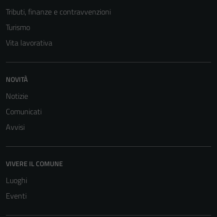
Tributi, finanze e contravvenzioni
Turismo
Vita lavorativa
NOVITÀ
Notizie
Tecnici
Comunicati
Questi cookie
Avvisi
sono necessari
per il
funzionamento
VIVERE IL COMUNE
del sito e non
Luoghi
possono
essere
Eventi
disabilitati.
Questi cookie