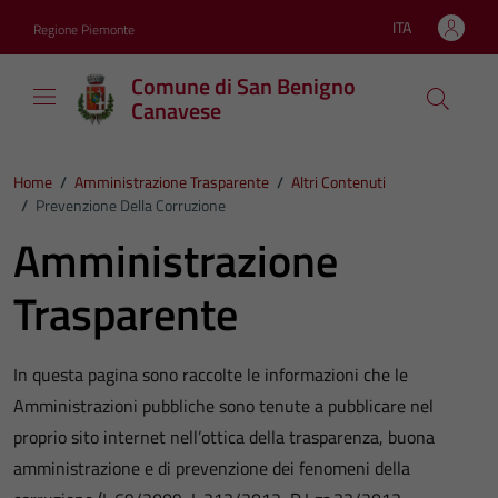
Vai ai contenuti
Vai al footer
ITA
Regione Piemonte
Lingua attiva:
Comune di San Benigno
Canavese
Home
/
Amministrazione Trasparente
/
Altri Contenuti
/
Prevenzione Della Corruzione
Amministrazione
Trasparente
In questa pagina sono raccolte le informazioni che le
Amministrazioni pubbliche sono tenute a pubblicare nel
proprio sito internet nell’ottica della trasparenza, buona
amministrazione e di prevenzione dei fenomeni della