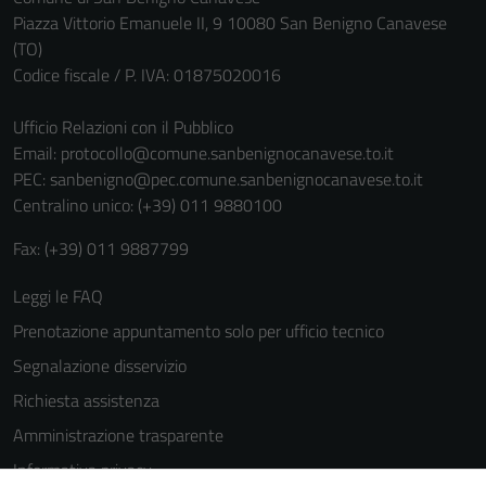
Piazza Vittorio Emanuele II, 9 10080 San Benigno Canavese
(TO)
Codice fiscale / P. IVA: 01875020016
Ufficio Relazioni con il Pubblico
Email:
protocollo@comune.sanbenignocanavese.to.it
PEC:
sanbenigno@pec.comune.sanbenignocanavese.to.it
Centralino unico: (+39) 011 9880100
Fax: (+39) 011 9887799
Leggi le FAQ
Prenotazione appuntamento solo per ufficio tecnico
Segnalazione disservizio
Richiesta assistenza
Amministrazione trasparente
Tecnici
Informativa privacy
Questi cookie