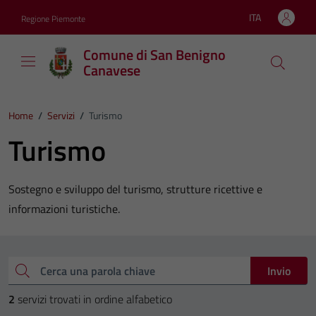
Vai ai contenuti
Vai al footer
ITA
Regione Piemonte
Lingua attiva:
Comune di San Benigno
Canavese
Home
/
Servizi
/
Turismo
Turismo
Sostegno e sviluppo del turismo, strutture ricettive e
informazioni turistiche.
Esplora tutti i servizi
Cerca una parola chiave
Invio
2
servizi trovati in ordine alfabetico