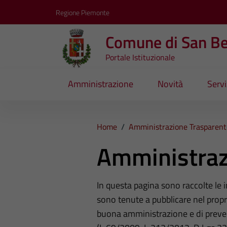
Vai ai contenuti
Vai al footer
Regione Piemonte
Comune di San B
Portale Istituzionale
Amministrazione
Novità
Servi
Home
/
Amministrazione Trasparent
Amministraz
In questa pagina sono raccolte le
sono tenute a pubblicare nel propri
buona amministrazione e di preve