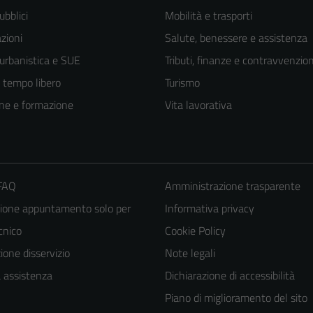
ubblici
Mobilità e trasporti
zioni
Salute, benessere e assistenza
 urbanistica e SUE
Tributi, finanze e contravvenzion
e tempo libero
Turismo
ne e formazione
Vita lavorativa
 FAQ
Amministrazione trasparente
ione appuntamento solo per
Informativa privacy
ecnico
Cookie Policy
one disservizio
Note legali
Tecnici
a assistenza
Dichiarazione di accessibilità
Questi cookie
Piano di miglioramento del sito
sono necessari