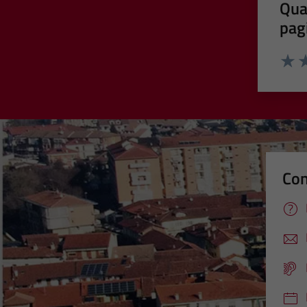
Qua
pag
Valut
Va
Con