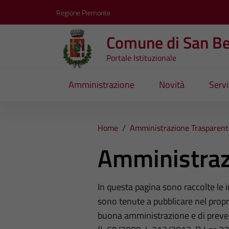
Vai ai contenuti
Vai al footer
Regione Piemonte
Comune di San B
Portale Istituzionale
Amministrazione
Novità
Servi
Home
/
Amministrazione Trasparent
Amministraz
In questa pagina sono raccolte le
sono tenute a pubblicare nel propri
buona amministrazione e di preve