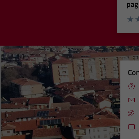
pag
Valut
Va
Con