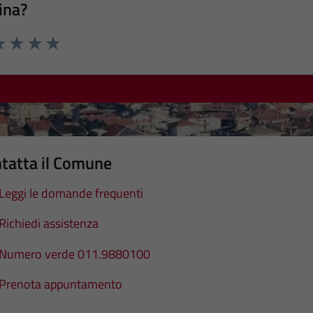
ina?
a 1 stelle su 5
luta 2 stelle su 5
Valuta 3 stelle su 5
Valuta 4 stelle su 5
Valuta 5 stelle su 5
tatta il Comune
Leggi le domande frequenti
Richiedi assistenza
Numero verde 011.9880100
Prenota appuntamento