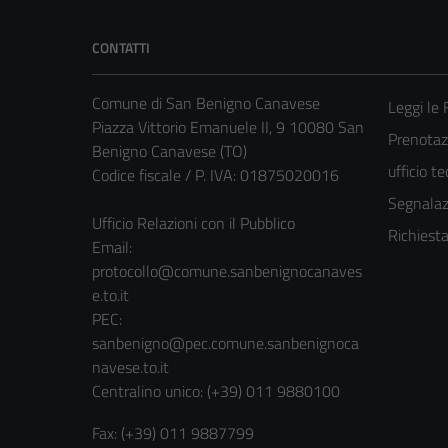
CONTATTI
Comune di San Benigno Canavese
Leggi le
Piazza Vittorio Emanuele II, 9 10080 San
Prenotaz
Benigno Canavese (TO)
ufficio t
Codice fiscale / P. IVA: 01875020016
Segnalazi
Ufficio Relazioni con il Pubblico
Richiest
Email:
protocollo@comune.sanbenignocanaves
e.to.it
PEC:
sanbenigno@pec.comune.sanbenignoca
navese.to.it
Centralino unico: (+39) 011 9880100
Fax: (+39) 011 9887799