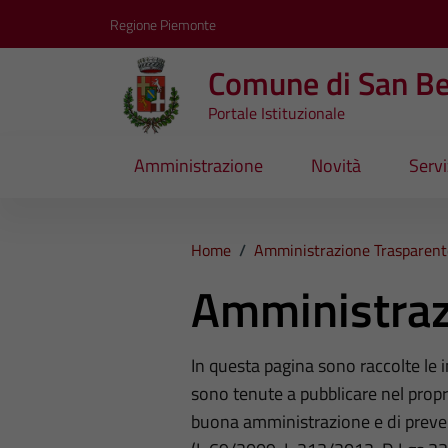
Vai ai contenuti
Vai al footer
Regione Piemonte
Comune di San B
Portale Istituzionale
Amministrazione
Novità
Servi
Home
/
Amministrazione Trasparent
Amministraz
In questa pagina sono raccolte le
sono tenute a pubblicare nel propri
buona amministrazione e di preve