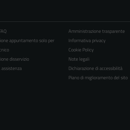
 FAQ
Amministrazione trasparente
ione appuntamento solo per
Informativa privacy
ecnico
Cookie Policy
one disservizio
Note legali
a assistenza
Dichiarazione di accessibilità
Piano di miglioramento del sito
Tecnici
Questi cookie
sono necessari
per il
funzionamento
del sito e non