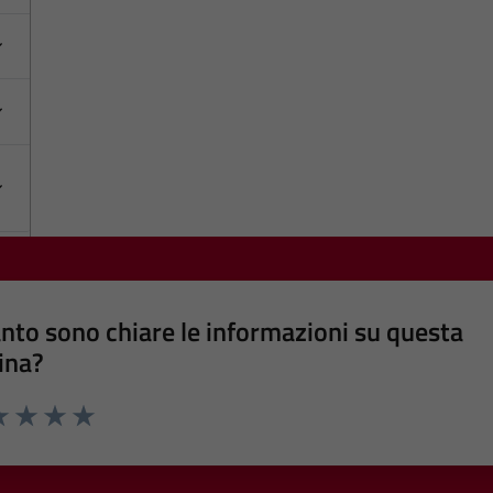
nto sono chiare le informazioni su questa
ina?
a 1 stelle su 5
luta 2 stelle su 5
Valuta 3 stelle su 5
Valuta 4 stelle su 5
Valuta 5 stelle su 5