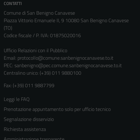
non raccolgono
CONTATTI
informazioni
Comune di San Benigno Canavese
personali.
Piazza Vittorio Emanuele II, 9 10080 San Benigno Canavese
(TO)
Codice fiscale / P. IVA: 01875020016
Ufficio Relazioni con il Pubblico
Email:
protocollo@comune.sanbenignocanavese.to.it
PEC:
sanbenigno@pec.comune.sanbenignocanavese.to.it
Centralino unico: (+39) 011 9880100
Fax: (+39) 011 9887799
Leggi le FAQ
Prenotazione appuntamento solo per ufficio tecnico
Segnalazione disservizio
Richiesta assistenza
Amministrazione trasparente