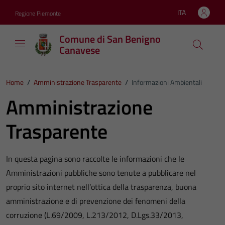
Vai ai contenuti
Vai al footer
ITA
Regione Piemonte
Lingua attiva:
Comune di San Benigno
Canavese
Home
/
Amministrazione Trasparente
/
Informazioni Ambientali
Amministrazione
Trasparente
In questa pagina sono raccolte le informazioni che le
Amministrazioni pubbliche sono tenute a pubblicare nel
proprio sito internet nell’ottica della trasparenza, buona
amministrazione e di prevenzione dei fenomeni della
corruzione (L.69/2009, L.213/2012, D.Lgs.33/2013,