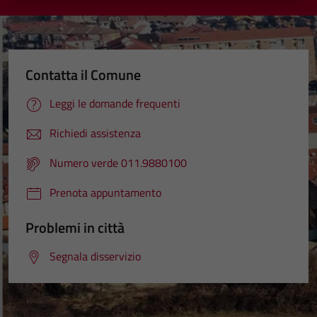
Contatta il Comune
Leggi le domande frequenti
Richiedi assistenza
Numero verde 011.9880100
Prenota appuntamento
Problemi in città
Segnala disservizio