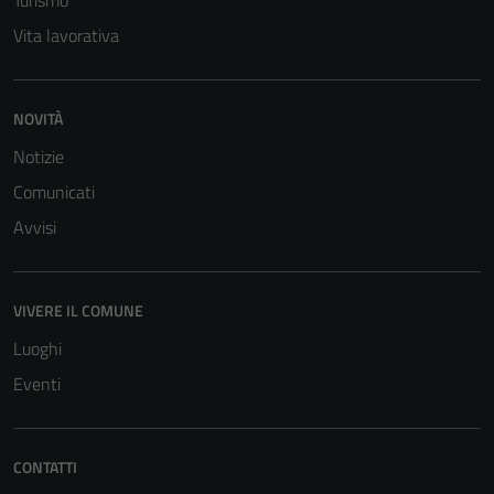
Turismo
Vita lavorativa
NOVITÀ
Notizie
Comunicati
Tecnici
Avvisi
Questi cookie
sono necessari
per il
VIVERE IL COMUNE
funzionamento
Luoghi
del sito e non
possono
Eventi
essere
disabilitati.
Questi cookie
CONTATTI
non raccolgono