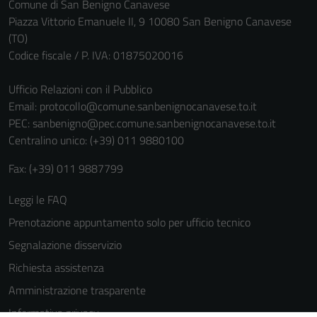
Comune di San Benigno Canavese
informazioni
Piazza Vittorio Emanuele II, 9 10080 San Benigno Canavese
personali.
(TO)
Codice fiscale / P. IVA: 01875020016
Ufficio Relazioni con il Pubblico
Email:
protocollo@comune.sanbenignocanavese.to.it
PEC:
sanbenigno@pec.comune.sanbenignocanavese.to.it
Centralino unico: (+39) 011 9880100
Fax: (+39) 011 9887799
Leggi le FAQ
Prenotazione appuntamento solo per ufficio tecnico
Segnalazione disservizio
Richiesta assistenza
Amministrazione trasparente
Informativa privacy