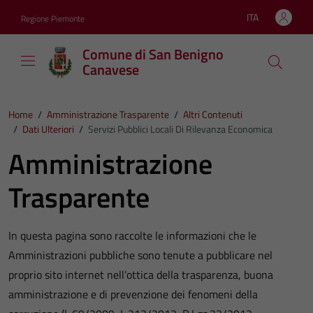
Vai ai contenuti
Vai al footer
ITA
Regione Piemonte
Lingua attiva:
Comune di San Benigno
Canavese
Home
/
Amministrazione Trasparente
/
Altri Contenuti
/
Dati Ulteriori
/
Servizi Pubblici Locali Di Rilevanza Economica
Amministrazione
Trasparente
In questa pagina sono raccolte le informazioni che le
Amministrazioni pubbliche sono tenute a pubblicare nel
proprio sito internet nell’ottica della trasparenza, buona
amministrazione e di prevenzione dei fenomeni della