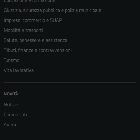
Educazione e formazione
essere
Giustizia, sicurezza pubblica e polizia municipale
disabilitati.
Imprese, commercio e SUAP
Questi cookie
non raccolgono
Mobilità e trasporti
informazioni
Salute, benessere e assistenza
personali.
Tributi, finanze e contravvenzioni
Turismo
Vita lavorativa
NOVITÀ
Notizie
Comunicati
Avvisi