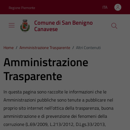
Vai ai contenuti
Vai al footer
ITA
Regione Piemonte
Lingua attiva:
Comune di San Benigno
Canavese
Home
/
Amministrazione Trasparente
/
Altri Contenuti
Amministrazione
Trasparente
In questa pagina sono raccolte le informazioni che le
Amministrazioni pubbliche sono tenute a pubblicare nel
proprio sito internet nell’ottica della trasparenza, buona
amministrazione e di prevenzione dei fenomeni della
corruzione (L.69/2009, L.213/2012, D.Lgs.33/2013,