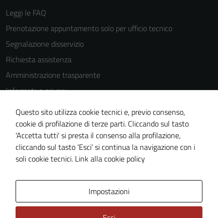
Leggi le FAQ
Prenotazione appuntamento solo per ufficio tecnico
Segnalazione disservizio
Richiesta assistenza
Amministrazione trasparente
Informativa privacy
Cookie Policy
Questo sito utilizza cookie tecnici e, previo consenso,
Note legali
cookie di profilazione di terze parti. Cliccando sul tasto
'Accetta tutti' si presta il consenso alla profilazione,
Dichiarazione di accessibilità
cliccando sul tasto 'Esci' si continua la navigazione con i
Piano di miglioramento del sito
soli cookie tecnici.
Link alla cookie policy
Area Privata
Impostazioni
Esci