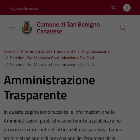
Vai ai contenuti
Vai al footer
ITA
Regione Piemonte
Lingua attiva:
Comune di San Benigno
Canavese
Home
/
Amministrazione Trasparente
/
Organizzazione
/
Sanzioni Per Mancata Comunicazione Dei Dati
/
Sanzioni Per Mancata Comunicazione Dei Dati
Amministrazione
Trasparente
In questa pagina sono raccolte le informazioni che le
Amministrazioni pubbliche sono tenute a pubblicare nel
proprio sito internet nell’ottica della trasparenza, buona
amministrazione e di prevenzione dei fenomeni della