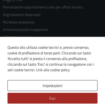
Prenotazione appuntamento solo per ufficio tecnico
Segnalazione disservizio
Richiesta assistenza
Amministrazione trasparente
Informativa privacy
Cookie Policy
Questo sito utilizza cookie tecnici e, previo consenso,
Note legali
cookie di profilazione di terze parti. Cliccando sul tasto
'Accetta tutti' si presta il consenso alla profilazione,
Dichiarazione di accessibilità
cliccando sul tasto 'Esci' si continua la navigazione con i
Piano di miglioramento del sito
soli cookie tecnici.
Link alla cookie policy
Area Privata
Impostazioni
Esci