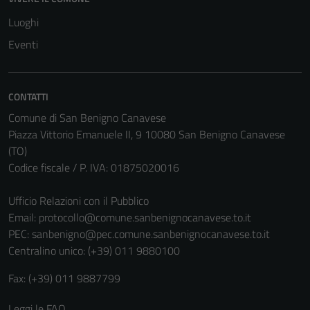
essere
disabilitati.
Luoghi
Questi cookie
Eventi
non raccolgono
informazioni
personali.
CONTATTI
Comune di San Benigno Canavese
Piazza Vittorio Emanuele II, 9 10080 San Benigno Canavese
(TO)
Codice fiscale / P. IVA: 01875020016
Ufficio Relazioni con il Pubblico
Email:
protocollo@comune.sanbenignocanavese.to.it
PEC:
sanbenigno@pec.comune.sanbenignocanavese.to.it
Centralino unico: (+39) 011 9880100
Fax: (+39) 011 9887799
Leggi le FAQ