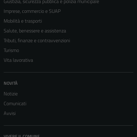
Giustizia, sicurezza pubblica e polizia municipale
Imprese, commercio e SUAP
Mobilità e trasporti
Salute, benessere e assistenza
Tributi, finanze e contravvenzioni
Turismo
Vita lavorativa
NOVITÀ
Tecnici
Notizie
Questi cookie
sono necessari
Comunicati
per il
Avvisi
funzionamento
del sito e non
possono
VIVERE IL COMUNE