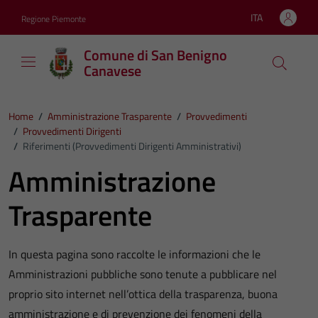
Vai ai contenuti
Vai al footer
ITA
Regione Piemonte
Lingua attiva:
Comune di San Benigno
Canavese
Home
/
Amministrazione Trasparente
/
Provvedimenti
/
Provvedimenti Dirigenti
/
Riferimenti (Provvedimenti Dirigenti Amministrativi)
Amministrazione
Trasparente
In questa pagina sono raccolte le informazioni che le
Amministrazioni pubbliche sono tenute a pubblicare nel
proprio sito internet nell’ottica della trasparenza, buona
amministrazione e di prevenzione dei fenomeni della