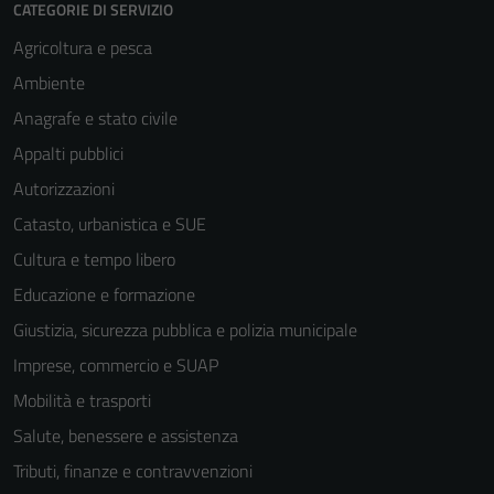
CATEGORIE DI SERVIZIO
Agricoltura e pesca
Ambiente
Anagrafe e stato civile
Appalti pubblici
Autorizzazioni
Catasto, urbanistica e SUE
Tecnici
Questi cookie
Cultura e tempo libero
sono necessari
Educazione e formazione
per il
Giustizia, sicurezza pubblica e polizia municipale
funzionamento
del sito e non
Imprese, commercio e SUAP
possono
Mobilità e trasporti
essere
Salute, benessere e assistenza
disabilitati.
Questi cookie
Tributi, finanze e contravvenzioni
non raccolgono