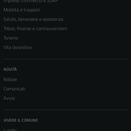
Imprese, commercio e SUAP
disabilitati.
Mobilità e trasporti
Questi cookie
non raccolgono
Salute, benessere e assistenza
informazioni
Tributi, finanze e contravvenzioni
personali.
Turismo
Vita lavorativa
NOVITÀ
Notizie
Comunicati
Avvisi
VIVERE IL COMUNE
Luoghi