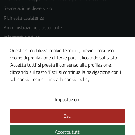
Segnalazione disservizio
Richiesta assistenza
Amministrazione trasparente
Informativa privacy
Cookie Policy
Questo sito utilizza cookie tecnici e, previo consenso,
Note legali
cookie di profilazione di terze parti. Cliccando sul tasto
'Accetta tutti' si presta il consenso alla profilazione,
Dichiarazione di accessibilità
cliccando sul tasto 'Esci' si continua la navigazione con i
Piano di miglioramento del sito
soli cookie tecnici.
Link alla cookie policy
Area Privata
Impostazioni
Esci
Accetta tutti
Credits: ©
Technical Design s.r.l.