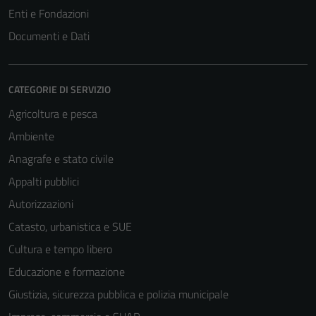
Enti e Fondazioni
Documenti e Dati
CATEGORIE DI SERVIZIO
Agricoltura e pesca
Ambiente
Anagrafe e stato civile
Appalti pubblici
Tecnici
Autorizzazioni
Questi cookie
sono necessari
Catasto, urbanistica e SUE
per il
Cultura e tempo libero
funzionamento
Educazione e formazione
del sito e non
possono
Giustizia, sicurezza pubblica e polizia municipale
essere