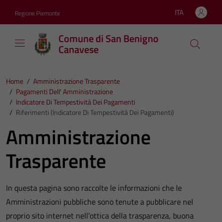
Vai ai contenuti
Vai al footer
ITA
Regione Piemonte
Lingua attiva:
Comune di San Benigno
Canavese
Home
/
Amministrazione Trasparente
/
Pagamenti Dell' Amministrazione
/
Indicatore Di Tempestività Dei Pagamenti
/
Riferimenti (Indicatore Di Tempestività Dei Pagamenti)
Amministrazione
Trasparente
In questa pagina sono raccolte le informazioni che le
Amministrazioni pubbliche sono tenute a pubblicare nel
proprio sito internet nell’ottica della trasparenza, buona