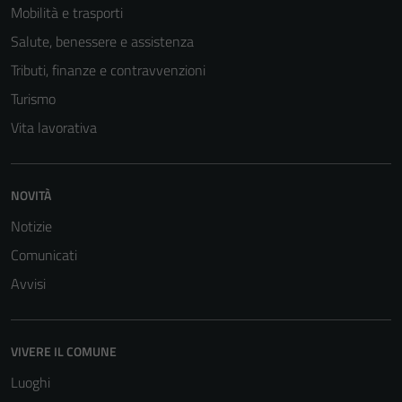
Mobilità e trasporti
Tecnici
Salute, benessere e assistenza
Questi cookie
Tributi, finanze e contravvenzioni
sono necessari
per il
Turismo
funzionamento
Vita lavorativa
del sito e non
possono
essere
NOVITÀ
disabilitati.
Questi cookie
Notizie
non raccolgono
Comunicati
informazioni
Avvisi
personali.
VIVERE IL COMUNE
Luoghi