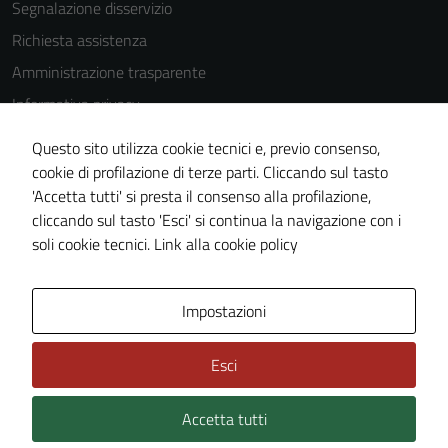
Segnalazione disservizio
Richiesta assistenza
Amministrazione trasparente
Informativa privacy
Cookie Policy
Questo sito utilizza cookie tecnici e, previo consenso,
Note legali
cookie di profilazione di terze parti. Cliccando sul tasto
'Accetta tutti' si presta il consenso alla profilazione,
Dichiarazione di accessibilità
cliccando sul tasto 'Esci' si continua la navigazione con i
Piano di miglioramento del sito
soli cookie tecnici.
Link alla cookie policy
Area Privata
Impostazioni
Esci
Accetta tutti
Credits: ©
Technical Design s.r.l.