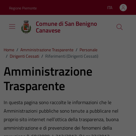
Vai ai contenuti
Vai al footer
ITA
Regione Piemonte
Lingua attiva:
Comune di San Benigno
Canavese
Home
/
Amministrazione Trasparente
/
Personale
/
Dirigenti Cessati
/
Riferimenti (Dirigenti Cessati)
Amministrazione
Trasparente
In questa pagina sono raccolte le informazioni che le
Amministrazioni pubbliche sono tenute a pubblicare nel
proprio sito internet nell’ottica della trasparenza, buona
amministrazione e di prevenzione dei fenomeni della