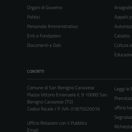
Organi di Governo
Anagrafe 
Politici
Appalti p
Personale Amministrativo
Autorizza
Enti e Fondazioni
Catasto,
Documenti e Dati
Cultura 
Educazio
CONTATTI
Comune di San Benigno Canavese
Leggi le
Piazza Vittorio Emanuele II, 9 10080 San
Prenotaz
Benigno Canavese (TO)
ufficio t
Codice fiscale / P. IVA: 01875020016
Segnalazi
Ufficio Relazioni con il Pubblico
Richiest
Email: