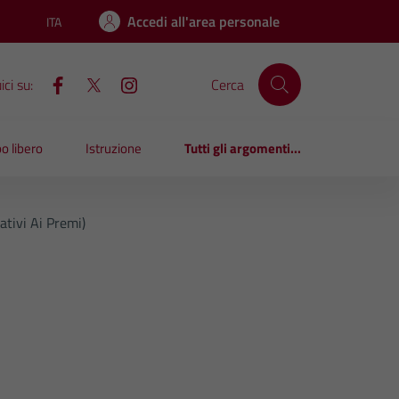
Accedi all'area personale
ITA
Lingua attiva:
ci su:
Cerca
o libero
Istruzione
Tutti gli argomenti...
ativi Ai Premi)