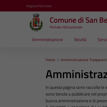
Vai ai contenuti
Vai al footer
Regione Piemonte
Comune di San B
Portale Istituzionale
Amministrazione
Novità
Servi
Home
/
Amministrazione Trasparent
Amministraz
In questa pagina sono raccolte le
sono tenute a pubblicare nel propri
buona amministrazione e di preve