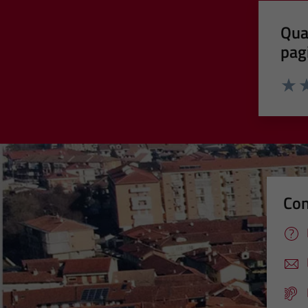
Qua
pag
Valut
Va
Con