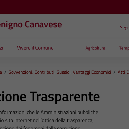
enigno Canavese
Segui
zi
Vivere il Comune
Agricoltura
Temp
e
/
Sovvenzioni, Contributi, Sussidi, Vantaggi Economici
/
Atti 
ione Trasparente
 informazioni che le Amministrazioni pubbliche
o sito internet nell’ottica della trasparenza,
nzione dei fenomeni della corruzione