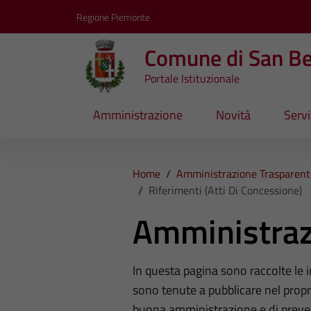
Vai ai contenuti
Vai al footer
Regione Piemonte
Comune di San B
Portale Istituzionale
Amministrazione
Novità
Servi
Home
/
Amministrazione Trasparent
/
Riferimenti (Atti Di Concessione)
Amministraz
In questa pagina sono raccolte le
sono tenute a pubblicare nel propri
buona amministrazione e di preve