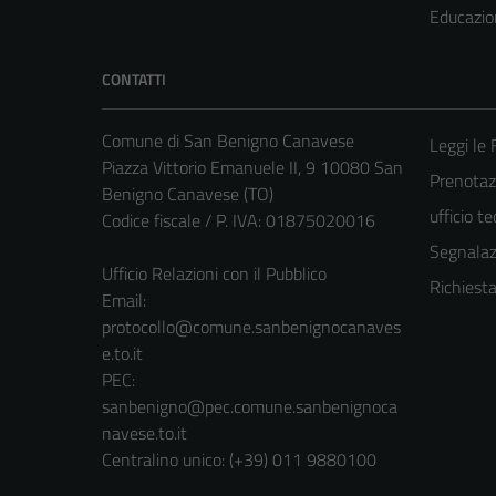
Educazio
CONTATTI
Comune di San Benigno Canavese
Leggi le
Piazza Vittorio Emanuele II, 9 10080 San
Prenotaz
Benigno Canavese (TO)
ufficio t
Codice fiscale / P. IVA: 01875020016
Segnalazi
Ufficio Relazioni con il Pubblico
Richiest
Email:
protocollo@comune.sanbenignocanaves
e.to.it
PEC:
sanbenigno@pec.comune.sanbenignoca
navese.to.it
Centralino unico: (+39) 011 9880100