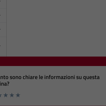
nto sono chiare le informazioni su questa
ina?
a 1 stelle su 5
luta 2 stelle su 5
Valuta 3 stelle su 5
Valuta 4 stelle su 5
Valuta 5 stelle su 5