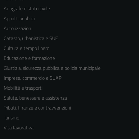
Anagrafe e stato civile
Appalti pubblici
Autorizzazioni
Catasto, urbanistica e SUE
Cultura e tempo libero
Tecnici
Educazione e formazione
Questi cookie
sono necessari
Giustizia, sicurezza pubblica e polizia municipale
per il
Imprese, commercio e SUAP
funzionamento
Mobilità e trasporti
del sito e non
possono
Salute, benessere e assistenza
essere
Tributi, finanze e contravvenzioni
disabilitati.
Turismo
Questi cookie
non raccolgono
Vita lavorativa
informazioni