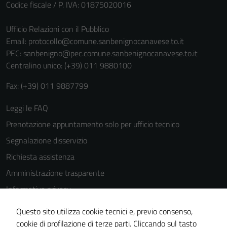
Codice fiscale / P. IVA: 01875020016
Ufficio Relazioni con il Pubblico
Email:
protocollo@comune.sanbenignocanavese.to.it
PEC:
sanbenigno@pec.comune.sanbenignocanavese.to.it
Centralino unico: (+39) 011 9880100
Fax: (+39) 011 9887799
Leggi le FAQ
Prenotazione appuntamento solo per ufficio tecnico
Segnalazione disservizio
Richiesta assistenza
Amministrazione trasparente
Informativa privacy
Cookie Policy
Questo sito utilizza cookie tecnici e, previo consenso,
Note legali
cookie di profilazione di terze parti. Cliccando sul tasto