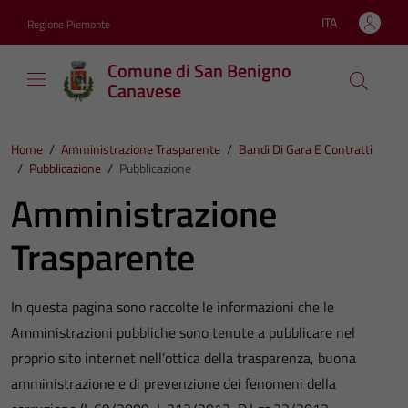
Vai ai contenuti
Vai al footer
ITA
Regione Piemonte
Lingua attiva:
Comune di San Benigno
Canavese
Home
/
Amministrazione Trasparente
/
Bandi Di Gara E Contratti
/
Pubblicazione
/
Pubblicazione
Amministrazione
Trasparente
In questa pagina sono raccolte le informazioni che le
Amministrazioni pubbliche sono tenute a pubblicare nel
proprio sito internet nell’ottica della trasparenza, buona
amministrazione e di prevenzione dei fenomeni della