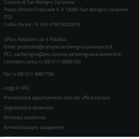
Comune di San Benigno Canavese
Piazza Vittorio Emanuele II, 9 10080 San Benigno Canavese
(TO)
Codice fiscale / P. IVA: 01875020016
Ufficio Relazioni con il Pubblico
Email:
protocollo@comune.sanbenignocanavese.to.it
PEC:
sanbenigno@pec.comune.sanbenignocanavese.to.it
Centralino unico: (+39) 011 9880100
Fax: (+39) 011 9887799
Leggi le FAQ
Prenotazione appuntamento solo per ufficio tecnico
Segnalazione disservizio
Richiesta assistenza
Amministrazione trasparente
Informativa privacy