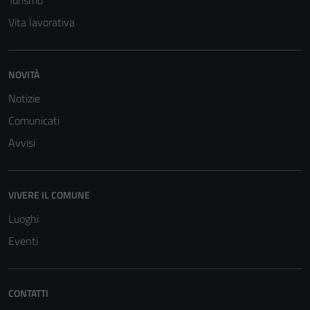
Turismo
Questi cookie
sono necessari
Vita lavorativa
per il
funzionamento
del sito e non
NOVITÀ
possono
Notizie
essere
disabilitati.
Comunicati
Questi cookie
Avvisi
non raccolgono
informazioni
personali.
VIVERE IL COMUNE
Luoghi
Eventi
CONTATTI