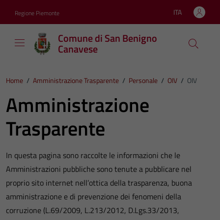
Vai ai contenuti
Vai al footer
ITA
Regione Piemonte
Lingua attiva:
Comune di San Benigno
Canavese
Home
/
Amministrazione Trasparente
/
Personale
/
OIV
/
OIV
Amministrazione
Trasparente
In questa pagina sono raccolte le informazioni che le
Amministrazioni pubbliche sono tenute a pubblicare nel
proprio sito internet nell’ottica della trasparenza, buona
amministrazione e di prevenzione dei fenomeni della
corruzione (L.69/2009, L.213/2012, D.Lgs.33/2013,