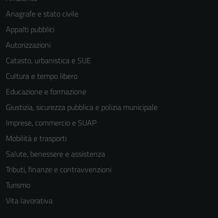
per il
Anagrafe e stato civile
funzionamento
Appalti pubblici
del sito e non
possono
Autorizzazioni
essere
Catasto, urbanistica e SUE
disabilitati.
Cultura e tempo libero
Questi cookie
non raccolgono
Educazione e formazione
informazioni
Giustizia, sicurezza pubblica e polizia municipale
personali.
Imprese, commercio e SUAP
Mobilità e trasporti
Salute, benessere e assistenza
Tributi, finanze e contravvenzioni
Turismo
Vita lavorativa