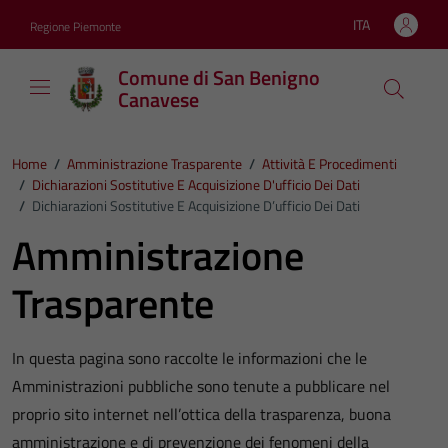
Vai ai contenuti
Vai al footer
ITA
Regione Piemonte
Lingua attiva:
Comune di San Benigno
Canavese
Home
/
Amministrazione Trasparente
/
Attività E Procedimenti
/
Dichiarazioni Sostitutive E Acquisizione D'ufficio Dei Dati
/
Dichiarazioni Sostitutive E Acquisizione D’ufficio Dei Dati
Amministrazione
Trasparente
In questa pagina sono raccolte le informazioni che le
Amministrazioni pubbliche sono tenute a pubblicare nel
proprio sito internet nell’ottica della trasparenza, buona
amministrazione e di prevenzione dei fenomeni della