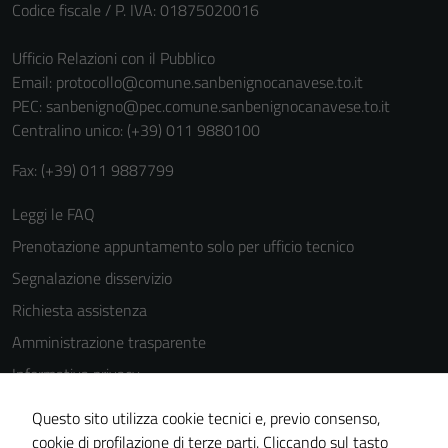
Codice fiscale / P. IVA: 01875020016
Ufficio Relazioni con il Pubblico
Email:
protocollo@comune.sanbenignocanavese.to.it
PEC:
sanbenigno@pec.comune.sanbenignocanavese.to.it
Centralino unico: (+39) 011 9880100
Fax: (+39) 011 9887799
Leggi le FAQ
Prenotazione appuntamento solo per ufficio tecnico
Segnalazione disservizio
Richiesta assistenza
Amministrazione trasparente
Informativa privacy
Cookie Policy
Questo sito utilizza cookie tecnici e, previo consenso,
Note legali
cookie di profilazione di terze parti. Cliccando sul tasto