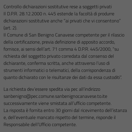
Controllo dichiarazioni sostitutive rese a soggetti privati
Il D.P.R. 28.12.2000 n. 445 estende la facoltà di produrre
dichiarazioni sostitutive anche “ai privati che vi consentono”
(art. 2).
Il Comune di San Benigno Canavese competente per il rilascio
della certificazione, previa definizione di apposito accordo,
fornisce, ai sensi dell’art. 71 comma 4 D.P.R. 445/2000, “su
richiesta del soggetto privato corredata dal consenso del
dichiarante, conferma scritta, anche attraverso l’uso di
strumenti informatici o telematici, della corrispondenza di
quanto dichiarato con le risultanze dei dati da essa custoditi”.
La richiesta dev’essere spedita via pec all’indirizzo
sanbenigno@pec.comune.sanbenignocanavese.to.ite
successivamente viene smistata all’ufficio competente.
La risposta è fornita entro 30 giorni dal ricevimento dell’istanza
e, dell’eventuale mancato rispetto del termine, risponde il
Responsabile dell’Ufficio competente.