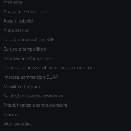
Ambiente
per il
Anagrafe e stato civile
funzionamento
del sito e non
Appalti pubblici
possono
Autorizzazioni
essere
Catasto, urbanistica e SUE
disabilitati.
Questi cookie
Cultura e tempo libero
non raccolgono
Educazione e formazione
informazioni
Giustizia, sicurezza pubblica e polizia municipale
personali.
Imprese, commercio e SUAP
Mobilità e trasporti
Salute, benessere e assistenza
Tributi, finanze e contravvenzioni
Turismo
Vita lavorativa