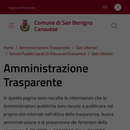
Vai ai contenuti
Vai al footer
ITA
Regione Piemonte
Lingua attiva:
Comune di San Benigno
Canavese
Home
/
Amministrazione Trasparente
/
Dati Ulteriori
/
Servizi Pubblici Locali Di Rilevanza Economica
/
Dati Ulteriori
Amministrazione
Trasparente
In questa pagina sono raccolte le informazioni che le
Amministrazioni pubbliche sono tenute a pubblicare nel
proprio sito internet nell’ottica della trasparenza, buona
amministrazione e di prevenzione dei fenomeni della