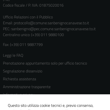
Codice fiscale / P. IVA: 01875020016
Ufficio Relazioni con il Pubblico
Email:
protocollo@comune.sanbenignocanavese.to.it
PEC:
sanbenigno@pec.comune.sanbenignocanavese.to.it
Centralino unico: (+39) 011 9880100
Fax: (+39) 011 9887799
Leggi le FAQ
Prenotazione appuntamento solo per ufficio tecnico
Segnalazione disservizio
Richiesta assistenza
Amministrazione trasparente
Informativa privacy
Cookie Policy
Questo sito utilizza cookie tecnici e, previo consenso,