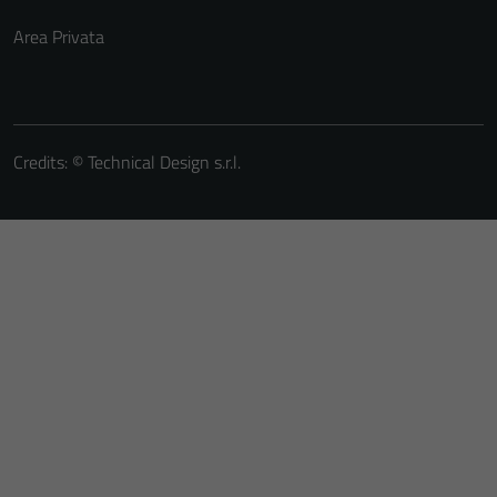
Area Privata
Credits: ©
Technical Design s.r.l.