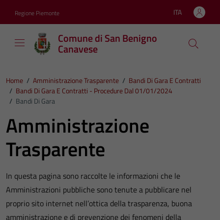
Vai ai contenuti
Vai al footer
ITA
Regione Piemonte
Lingua attiva:
Comune di San Benigno
Canavese
Home
/
Amministrazione Trasparente
/
Bandi Di Gara E Contratti
/
Bandi Di Gara E Contratti - Procedure Dal 01/01/2024
/
Bandi Di Gara
Amministrazione
Trasparente
In questa pagina sono raccolte le informazioni che le
Amministrazioni pubbliche sono tenute a pubblicare nel
proprio sito internet nell’ottica della trasparenza, buona
amministrazione e di prevenzione dei fenomeni della