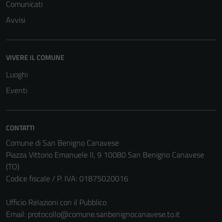
Comunicati
Avvisi
VIVERE IL COMUNE
Luoghi
Eventi
Tecnici
CONTATTI
Questi cookie
Comune di San Benigno Canavese
sono necessari
Piazza Vittorio Emanuele II, 9 10080 San Benigno Canavese
per il
(TO)
funzionamento
Codice fiscale / P. IVA: 01875020016
del sito e non
possono
Ufficio Relazioni con il Pubblico
essere
Email:
protocollo@comune.sanbenignocanavese.to.it