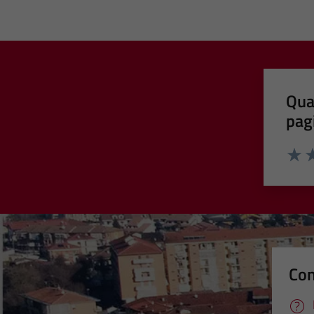
Qua
pag
Valut
Va
Con