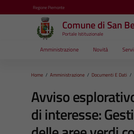
Vai ai contenuti
Vai al footer
Regione Piemonte
Comune di San B
Portale Istituzionale
Amministrazione
Novità
Servi
Home
/
Amministrazione
/
Documenti E Dati
/
Avviso esplorativ
di interesse: Ges
delle aree verdi c