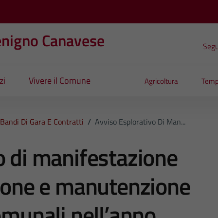
enigno Canavese
Segui
zi
Vivere il Comune
Agricoltura
Temp
Bandi Di Gara E Contratti
/
Avviso Esplorativo Di Man...
o di manifestazione
tione e manutenzione
omunali nell’anno