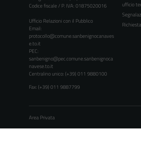
ufficio t
Codice fiscale / P. IVA: 01875020016
Segnalazi
Ufficio Relazioni con il Pubblico
Richiest
Email:
protocollo@comune.sanbenignocanaves
e.to.it
PEC:
sanbenigno@pec.comune.sanbenignoca
navese.to.it
Centralino unico: (+39) 011 9880100
Fax: (+39) 011 9887799
Area Privata