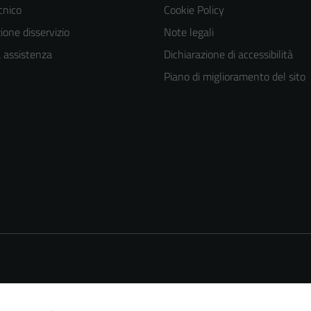
ecnico
Cookie Policy
one disservizio
Note legali
a assistenza
Dichiarazione di accessibilità
Piano di miglioramento del sito
Tecnici
Questi cookie
sono necessari
per il
funzionamento
del sito e non
possono
essere
disabilitati.