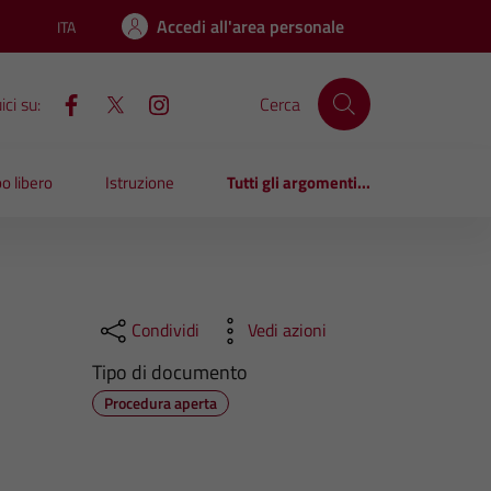
Accedi all'area personale
ITA
Lingua attiva:
ci su:
Cerca
o libero
Istruzione
Tutti gli argomenti...
Condividi
Vedi azioni
Tipo di documento
Procedura aperta