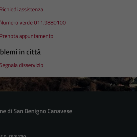
Richiedi assistenza
Numero verde 011.9880100
Prenota appuntamento
blemi in città
Segnala disservizio
e di San Benigno Canavese
E DI SERVIZIO