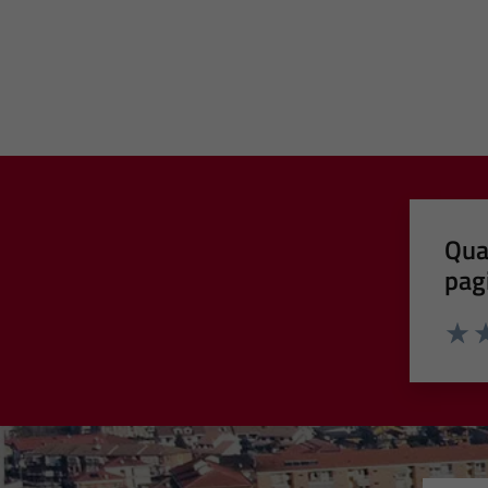
Qua
pag
Valut
Va