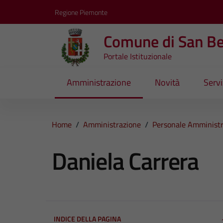
Vai ai contenuti
Vai al footer
Regione Piemonte
Comune di San B
Portale Istituzionale
Amministrazione
Novità
Servi
Home
/
Amministrazione
/
Personale Amministr
Daniela Carrera
INDICE DELLA PAGINA