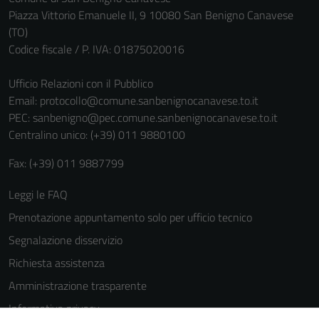
sono necessari
Piazza Vittorio Emanuele II, 9 10080 San Benigno Canavese
per il
(TO)
funzionamento
Codice fiscale / P. IVA: 01875020016
del sito e non
possono
Ufficio Relazioni con il Pubblico
essere
Email:
protocollo@comune.sanbenignocanavese.to.it
disabilitati.
PEC:
sanbenigno@pec.comune.sanbenignocanavese.to.it
Questi cookie
Centralino unico: (+39) 011 9880100
non raccolgono
Fax: (+39) 011 9887799
informazioni
personali.
Leggi le FAQ
Prenotazione appuntamento solo per ufficio tecnico
Segnalazione disservizio
Richiesta assistenza
Amministrazione trasparente
Informativa privacy