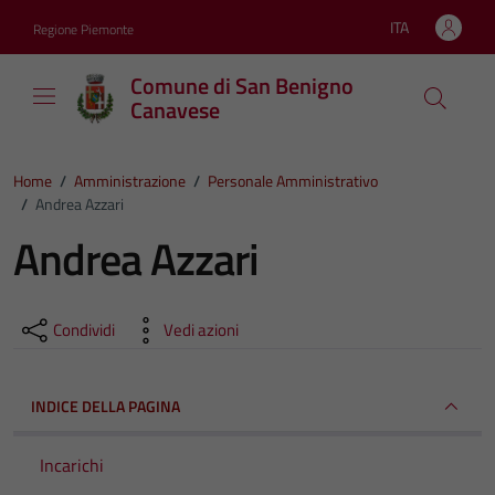
Vai ai contenuti
Vai al footer
ITA
Regione Piemonte
Lingua attiva:
Comune di San Benigno
Canavese
Home
/
Amministrazione
/
Personale Amministrativo
/
Andrea Azzari
Andrea Azzari
Condividi
Vedi azioni
INDICE DELLA PAGINA
Incarichi