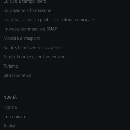
Cultura e tempo libero
Educazione e formazione
Giustizia, sicurezza pubblica e polizia municipale
Imprese, commercio e SUAP
Mobilità e trasporti
Salute, benessere e assistenza
Tributi, finanze e contravvenzioni
Turismo
Vita lavorativa
Tecnici
NOVITÀ
Questi cookie
sono necessari
Notizie
per il
Comunicati
funzionamento
Avvisi
del sito e non