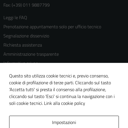
Fax: (+39) 011 9887799
Leggi le FAQ
Prenotazione appuntamento solo per ufficio tecnico
Segnalazione disservizio
Richiesta assistenza
Amministrazione trasparente
Informativa privacy
Cookie Policy
Questo sito utilizza cookie tecnici e, previo consenso,
Note legali
cookie di profilazione di terze parti. Cliccando sul tasto
'Accetta tutti' si presta il consenso alla profilazione,
Dichiarazione di accessibilità
cliccando sul tasto 'Esci' si continua la navigazione con i
Piano di miglioramento del sito
soli cookie tecnici.
Link alla cookie policy
Area Privata
Impostazioni