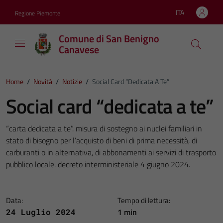
Vai ai contenuti
Vai al footer
ITA
Regione Piemonte
Lingua attiva:
Comune di San Benigno
Canavese
Home
/
Novità
/
Notizie
/
Social Card “dedicata A Te”
Social card “dedicata a te”
“carta dedicata a te”. misura di sostegno ai nuclei familiari in
stato di bisogno per l’acquisto di beni di prima necessità, di
carburanti o in alternativa, di abbonamenti ai servizi di trasporto
pubblico locale. decreto interministeriale 4 giugno 2024.
Data:
Tempo di lettura:
1 min
24 Luglio 2024