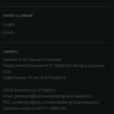
possono
essere
disabilitati.
VIVERE IL COMUNE
Questi cookie
Luoghi
non raccolgono
Eventi
informazioni
personali.
CONTATTI
Comune di San Benigno Canavese
Piazza Vittorio Emanuele II, 9 10080 San Benigno Canavese
(TO)
Codice fiscale / P. IVA: 01875020016
Ufficio Relazioni con il Pubblico
Email:
protocollo@comune.sanbenignocanavese.to.it
PEC:
sanbenigno@pec.comune.sanbenignocanavese.to.it
Centralino unico: (+39) 011 9880100