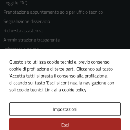
Leggi le FAQ
Prenotazione appuntamento solo per ufficio tecnico
Segnalazione disservizio
Richiesta assistenza
Amministrazione trasparente
Informativa privacy
Cookie Policy
Questo sito utilizza cookie tecnici e, previo consenso,
Note legali
cookie di profilazione di terze parti. Cliccando sul tasto
'Accetta tutti' si presta il consenso alla profilazione,
Dichiarazione di accessibilità
cliccando sul tasto 'Esci' si continua la navigazione con i
Piano di miglioramento del sito
soli cookie tecnici.
Link alla cookie policy
Area Privata
Impostazioni
Esci