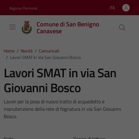
Vai ai contenuti
Vai al footer
ITA
Regione Piemonte
Lingua attiva:
Comune di San Benigno
Canavese
Home
/
Novità
/
Comunicati
/
Lavori SMAT In Via San Giovanni Bosco
Lavori SMAT in via San
Giovanni Bosco
Lavori per la posa di nuovo tratto di acquedotto e
manutenzione della rete di fognatura in via San Giovanni
Bosco.
Data:
Tempo di lettura: