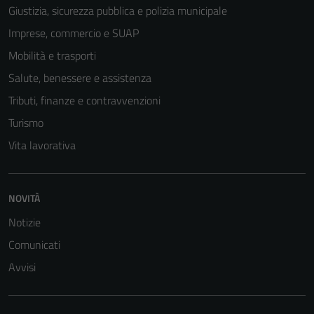
Giustizia, sicurezza pubblica e polizia municipale
Imprese, commercio e SUAP
Tecnici
Mobilità e trasporti
Questi cookie
Salute, benessere e assistenza
sono necessari
per il
Tributi, finanze e contravvenzioni
funzionamento
Turismo
del sito e non
Vita lavorativa
possono
essere
disabilitati.
Questi cookie
NOVITÀ
non raccolgono
Notizie
informazioni
Comunicati
personali.
Avvisi