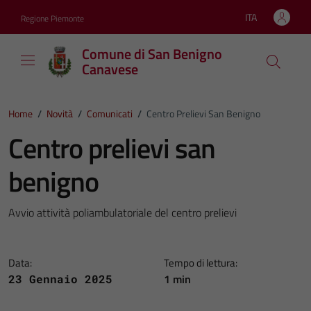
Vai ai contenuti
Vai al footer
ITA
Regione Piemonte
Lingua attiva:
Comune di San Benigno
Canavese
Home
/
Novità
/
Comunicati
/
Centro Prelievi San Benigno
Centro prelievi san
benigno
Avvio attività poliambulatoriale del centro prelievi
Data:
Tempo di lettura:
1 min
23 Gennaio 2025