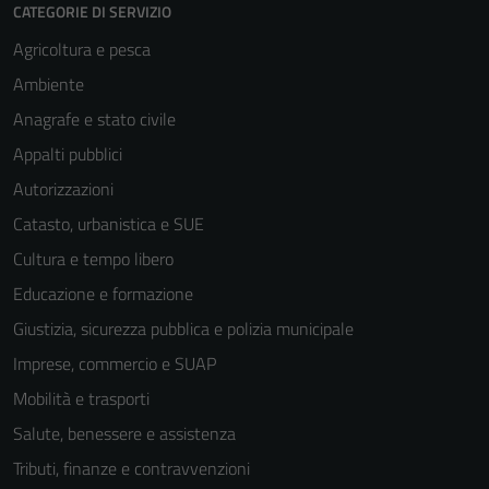
CATEGORIE DI SERVIZIO
Agricoltura e pesca
Ambiente
Anagrafe e stato civile
Appalti pubblici
Autorizzazioni
Catasto, urbanistica e SUE
Tecnici
Questi cookie
Cultura e tempo libero
sono necessari
Educazione e formazione
per il
Giustizia, sicurezza pubblica e polizia municipale
funzionamento
del sito e non
Imprese, commercio e SUAP
possono
Mobilità e trasporti
essere
Salute, benessere e assistenza
disabilitati.
Questi cookie
Tributi, finanze e contravvenzioni
non raccolgono