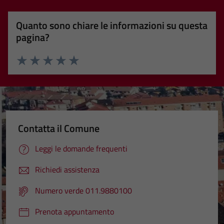
Quanto sono chiare le informazioni su questa
pagina?
Valuta 1 stelle su 5
Valuta 2 stelle su 5
Valuta 3 stelle su 5
Valuta 4 stelle su 5
Valuta 5 stelle su 5
Contatta il Comune
Tecnici
Leggi le domande frequenti
Questi cookie
Richiedi assistenza
sono necessari
per il
Numero verde 011.9880100
funzionamento
del sito e non
Prenota appuntamento
possono