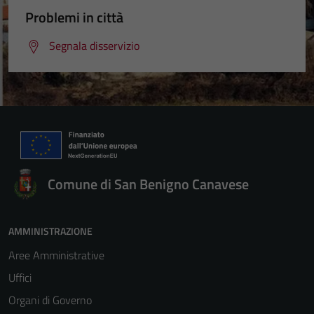
essere
Problemi in città
disabilitati.
Questi cookie
Segnala disservizio
non raccolgono
informazioni
personali.
Comune di San Benigno Canavese
AMMINISTRAZIONE
Aree Amministrative
Uffici
Organi di Governo