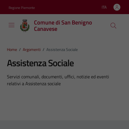
Vai ai contenuti
Vai al footer
ITA
Regione Piemonte
Lingua attiva:
Comune di San Benigno
Canavese
Home
/
Argomenti
/
Assistenza Sociale
Assistenza Sociale
Dettagli dell'argomento
Servizi comunali, documenti, uffici, notizie ed eventi
relativi a Assistenza sociale