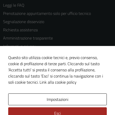
Leggi le FAQ
Prenotazione appuntamento solo per ufficio tecnico
Segnalazione disservizio
Richiesta assistenza
Amministrazione trasparente
Informativa privacy
Cookie Policy
Questo sito utilizza cookie tecnici e, previo consenso,
Note legali
cookie di profilazione di terze parti. Cliccando sul tasto
'Accetta tutti' si presta il consenso alla profilazione,
Dichiarazione di accessibilità
cliccando sul tasto 'Esci' si continua la navigazione con i
Piano di miglioramento del sito
soli cookie tecnici.
Link alla cookie policy
Area Privata
Impostazioni
Esci