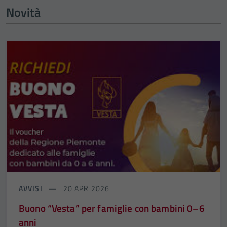
Novità
AVVISI
20 APR 2026
Buono “Vesta” per famiglie con bambini 0–6
anni