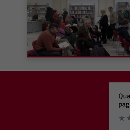
Qua
pag
Valut
Va