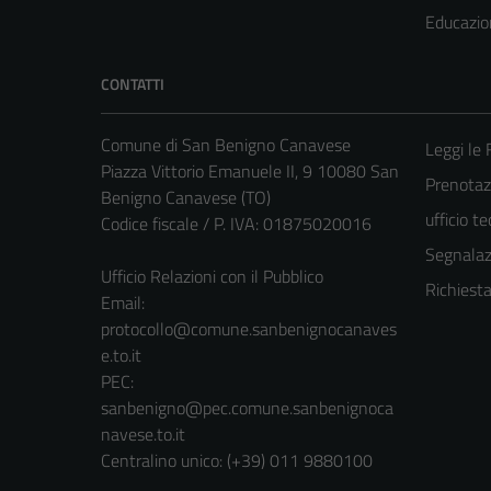
Educazio
CONTATTI
Comune di San Benigno Canavese
Leggi le
Piazza Vittorio Emanuele II, 9 10080 San
Prenotaz
Benigno Canavese (TO)
ufficio t
Codice fiscale / P. IVA: 01875020016
Segnalazi
Ufficio Relazioni con il Pubblico
Richiest
Email:
protocollo@comune.sanbenignocanaves
e.to.it
PEC:
sanbenigno@pec.comune.sanbenignoca
navese.to.it
Centralino unico: (+39) 011 9880100