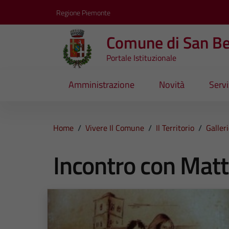
Vai ai contenuti
Vai al footer
Regione Piemonte
Comune di San B
Portale Istituzionale
Amministrazione
Novità
Servi
Home
/
Vivere Il Comune
/
Il Territorio
/
Galler
Incontro con Matt