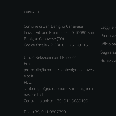
CONTATTI
Comune di San Benigno Canavese
Leggi le
Piazza Vittorio Emanuele II, 9 10080 San
Prenotaz
Benigno Canavese (TO)
ufficio t
Codice fiscale / P. IVA: 01875020016
Segnalazi
Ufficio Relazioni con il Pubblico
Richiest
Email:
protocollo@comune.sanbenignocanaves
e.to.it
PEC:
sanbenigno@pec.comune.sanbenignoca
navese.to.it
Centralino unico: (+39) 011 9880100
Fax: (+39) 011 9887799