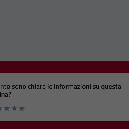
nto sono chiare le informazioni su questa
ina?
a 1 stelle su 5
luta 2 stelle su 5
Valuta 3 stelle su 5
Valuta 4 stelle su 5
Valuta 5 stelle su 5