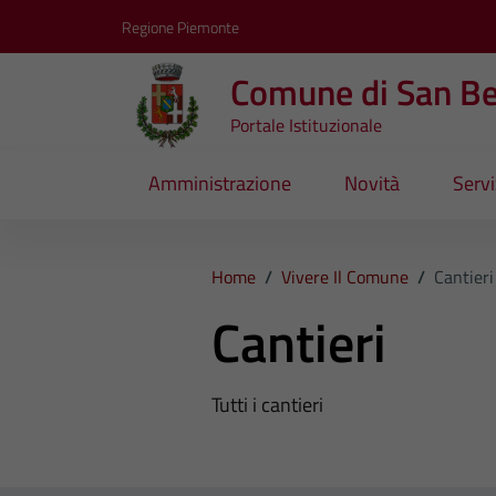
Vai ai contenuti
Vai al footer
Regione Piemonte
Comune di San B
Portale Istituzionale
Amministrazione
Novità
Servi
Home
/
Vivere Il Comune
/
Cantieri
Cantieri
Tutti i cantieri