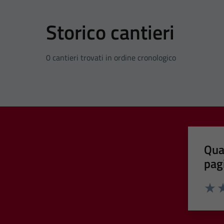
Storico cantieri
0 cantieri trovati in ordine cronologico
Qua
pag
Valut
Va