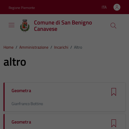
Vai ai contenuti
Vai al footer
ITA
Regione Piemonte
Lingua attiva:
Comune di San Benigno
Canavese
Home
/
Amministrazione
/
Incarichi
/
Altro
altro
Geometra
Gianfranco Bottino
Geometra