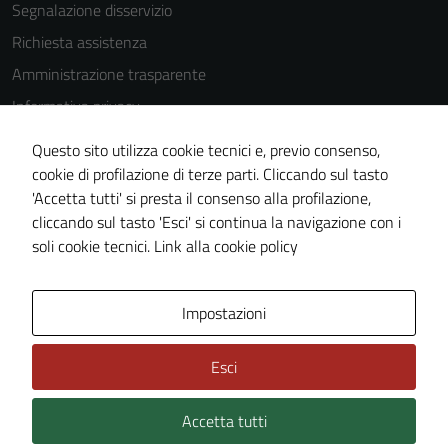
disabilitati.
Segnalazione disservizio
Questi cookie
Richiesta assistenza
non raccolgono
informazioni
Amministrazione trasparente
personali.
Informativa privacy
Cookie Policy
Questo sito utilizza cookie tecnici e, previo consenso,
Note legali
cookie di profilazione di terze parti. Cliccando sul tasto
'Accetta tutti' si presta il consenso alla profilazione,
Dichiarazione di accessibilità
cliccando sul tasto 'Esci' si continua la navigazione con i
Piano di miglioramento del sito
soli cookie tecnici.
Link alla cookie policy
Area Privata
Impostazioni
Esci
Accetta tutti
Credits: ©
Technical Design s.r.l.