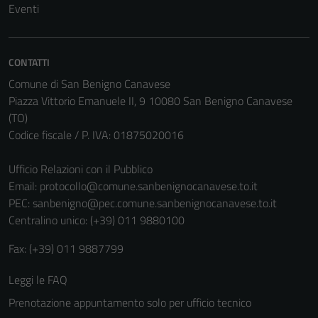
Eventi
CONTATTI
Comune di San Benigno Canavese
Piazza Vittorio Emanuele II, 9 10080 San Benigno Canavese
(TO)
Codice fiscale / P. IVA: 01875020016
Ufficio Relazioni con il Pubblico
Tecnici
Email:
protocollo@comune.sanbenignocanavese.to.it
Questi cookie
PEC:
sanbenigno@pec.comune.sanbenignocanavese.to.it
sono necessari
Centralino unico: (+39) 011 9880100
per il
Fax: (+39) 011 9887799
funzionamento
del sito e non
Leggi le FAQ
possono
essere
Prenotazione appuntamento solo per ufficio tecnico