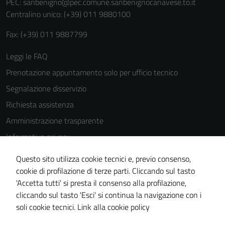
PEC:
sanbenigno@pec.comune.sanbenignocanavese.to.it
Centralino unico: (+39) 011 9880100
Fax: (+39) 011 9887799
Leggi le FAQ
Prenotazione appuntamento solo per ufficio tecnico
Segnalazione disservizio
Richiesta assistenza
Amministrazione trasparente
Informativa privacy
Cookie Policy
Questo sito utilizza cookie tecnici e, previo consenso,
Note legali
cookie di profilazione di terze parti. Cliccando sul tasto
'Accetta tutti' si presta il consenso alla profilazione,
Dichiarazione di accessibilità
cliccando sul tasto 'Esci' si continua la navigazione con i
Piano di miglioramento del sito
soli cookie tecnici.
Link alla cookie policy