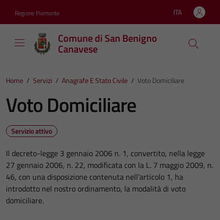
Vai ai contenuti
Vai al footer
ITA
Regione Piemonte
Lingua attiva:
Comune di San Benigno
Canavese
Home
/
Servizi
/
Anagrafe E Stato Civile
/
Voto Domiciliare
Voto Domiciliare
Servizio attivo
Il decreto-legge 3 gennaio 2006 n. 1, convertito, nella legge
27 gennaio 2006, n. 22, modificata con la L. 7 maggio 2009, n.
46, con una disposizione contenuta nell’articolo 1, ha
introdotto nel nostro ordinamento, la modalità di voto
domiciliare.