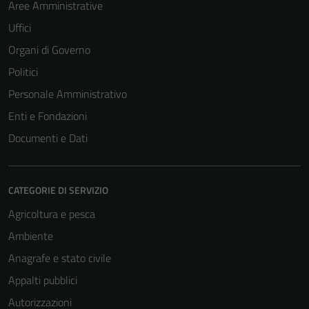
Aree Amministrative
del sito e non
possono
Uffici
essere
Organi di Governo
disabilitati.
Politici
Questi cookie
non raccolgono
Personale Amministrativo
informazioni
Enti e Fondazioni
personali.
Documenti e Dati
CATEGORIE DI SERVIZIO
Agricoltura e pesca
Ambiente
Anagrafe e stato civile
Appalti pubblici
Autorizzazioni