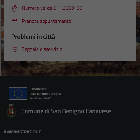
Numero verde 011.9880100
Prenota appuntamento
Problemi in città
Segnala disservizio
Tecnici
Comune di San Benigno Canavese
Questi cookie
sono necessari
per il
AMMINISTRAZIONE
funzionamento