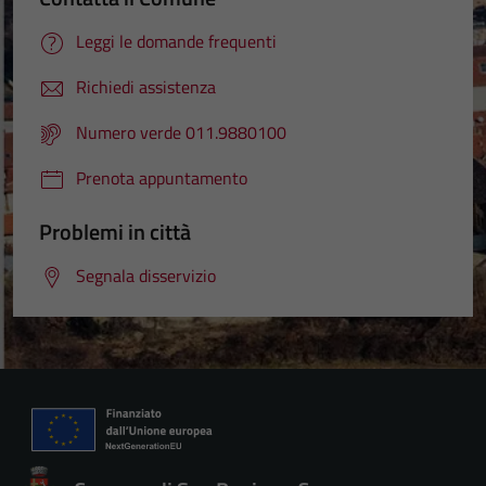
Leggi le domande frequenti
Richiedi assistenza
Numero verde 011.9880100
Prenota appuntamento
Problemi in città
Segnala disservizio