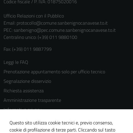
Codice fiscale / P. IVA: 01875020016
Ufficio Relazioni con il Pubblico
Email:
protocollo@comune.sanbenignocanavese.to.it
PEC:
sanbenigno@pec.comune.sanbenignocanavese.to.it
Centralino unico: (+39) 011 9880100
Fax: (+39) 011 9887799
Leggi le FAQ
Prenotazione appuntamento solo per ufficio tecnico
Segnalazione disservizio
Richiesta assistenza
Amministrazione trasparente
Informativa privacy
Cookie Policy
Questo sito utilizza cookie tecnici e, previo consenso,
Note legali
cookie di profilazione di terze parti. Cliccando sul tasto