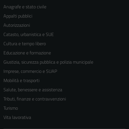
per il
Anagrafe e stato civile
funzionamento
Appalti pubblici
del sito e non
possono
Autorizzazioni
essere
Catasto, urbanistica e SUE
disabilitati.
Cultura e tempo libero
Questi cookie
non raccolgono
Educazione e formazione
informazioni
Giustizia, sicurezza pubblica e polizia municipale
personali.
Imprese, commercio e SUAP
Mobilità e trasporti
Salute, benessere e assistenza
Tributi, finanze e contravvenzioni
Turismo
Vita lavorativa