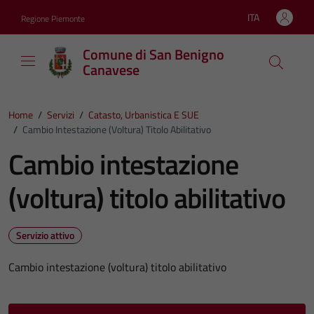
Vai ai contenuti
Vai al footer
ITA
Regione Piemonte
Lingua attiva:
Comune di San Benigno
Canavese
Home
/
Servizi
/
Catasto, Urbanistica E SUE
/
Cambio Intestazione (voltura) Titolo Abilitativo
Cambio intestazione
(voltura) titolo abilitativo
Servizio attivo
Cambio intestazione (voltura) titolo abilitativo