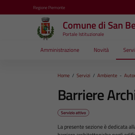
Vai ai contenuti
Vai al footer
Regione Piemonte
Comune di San B
Portale Istituzionale
Amministrazione
Novità
Servi
Home
/
Servizi
/
Ambiente
-
Autor
Barriere Arch
Servizio attivo
La presente sezione è dedicata alla
barriere architettoniche negli edific