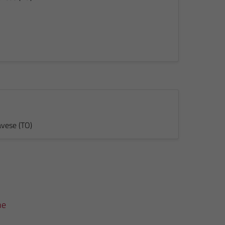
avese (TO)
he