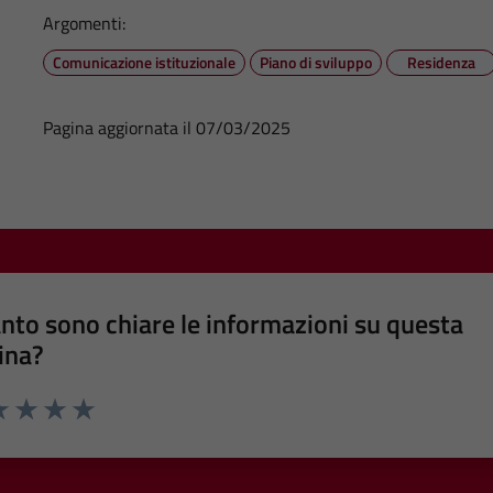
Argomenti:
Comunicazione istituzionale
Piano di sviluppo
Residenza
Pagina aggiornata il 07/03/2025
nto sono chiare le informazioni su questa
ina?
a 1 stelle su 5
luta 2 stelle su 5
Valuta 3 stelle su 5
Valuta 4 stelle su 5
Valuta 5 stelle su 5