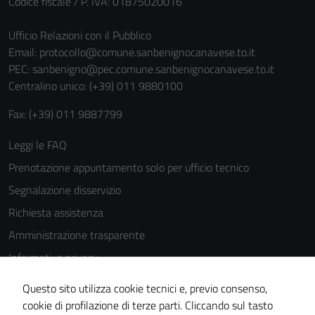
Codice fiscale / P. IVA: 01875020016
Ufficio Relazioni con il Pubblico
Email:
protocollo@comune.sanbenignocanavese.to.it
PEC:
sanbenigno@pec.comune.sanbenignocanavese.to.it
Centralino unico: (+39) 011 9880100
Fax: (+39) 011 9887799
Leggi le FAQ
Prenotazione appuntamento solo per ufficio tecnico
Segnalazione disservizio
Richiesta assistenza
Amministrazione trasparente
Informativa privacy
Cookie Policy
Questo sito utilizza cookie tecnici e, previo consenso,
Note legali
cookie di profilazione di terze parti. Cliccando sul tasto