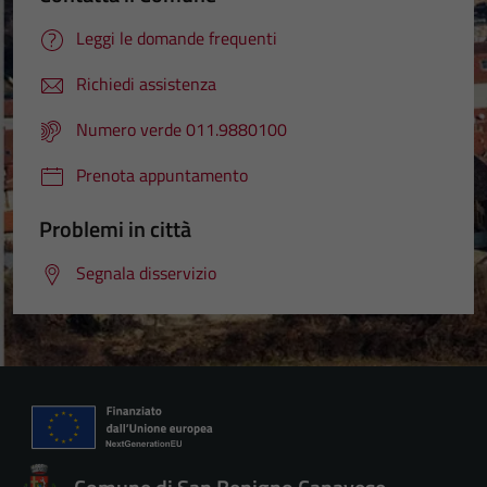
Leggi le domande frequenti
Richiedi assistenza
Numero verde 011.9880100
Prenota appuntamento
Problemi in città
Segnala disservizio
Tecnici
Questi cookie
sono necessari