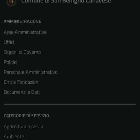
Comune di San Benigno Canavese
per il
funzionamento
del sito e non
AMMINISTRAZIONE
possono
Aree Amministrative
essere
disabilitati.
Uffici
Questi cookie
Organi di Governo
non raccolgono
Politici
informazioni
personali.
Personale Amministrativo
Enti e Fondazioni
Documenti e Dati
CATEGORIE DI SERVIZIO
Agricoltura e pesca
Ambiente