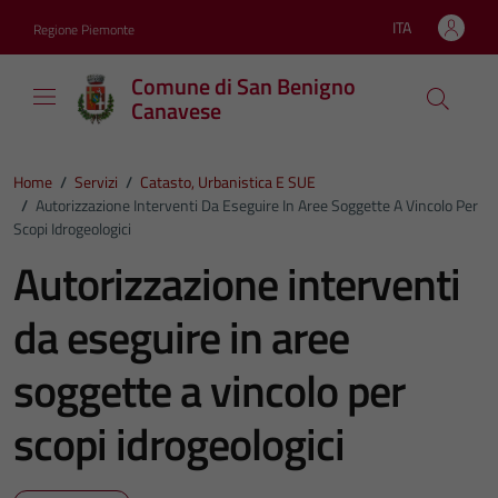
Vai ai contenuti
Vai al footer
ITA
Regione Piemonte
Lingua attiva:
Comune di San Benigno
Canavese
Home
/
Servizi
/
Catasto, Urbanistica E SUE
/
Autorizzazione Interventi Da Eseguire In Aree Soggette A Vincolo Per
Scopi Idrogeologici
Autorizzazione interventi
da eseguire in aree
soggette a vincolo per
scopi idrogeologici