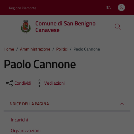
Vai ai contenuti
Vai al footer
ITA
Regione Piemonte
Lingua attiva:
Comune di San Benigno
Canavese
Home
/
Amministrazione
/
Politici
/
Paolo Cannone
Paolo Cannone
Condividi
Vedi azioni
INDICE DELLA PAGINA
Incarichi
Organizzazioni