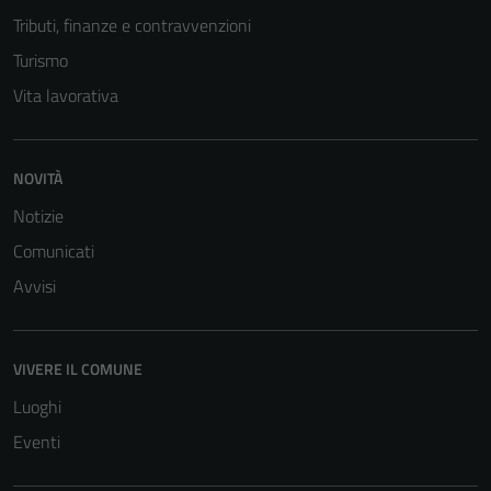
Tributi, finanze e contravvenzioni
Turismo
Vita lavorativa
NOVITÀ
Notizie
Tecnici
Comunicati
Questi cookie
Avvisi
sono necessari
per il
funzionamento
VIVERE IL COMUNE
del sito e non
Luoghi
possono
essere
Eventi
disabilitati.
Questi cookie