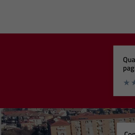
Qua
pag
Valut
Va
Con