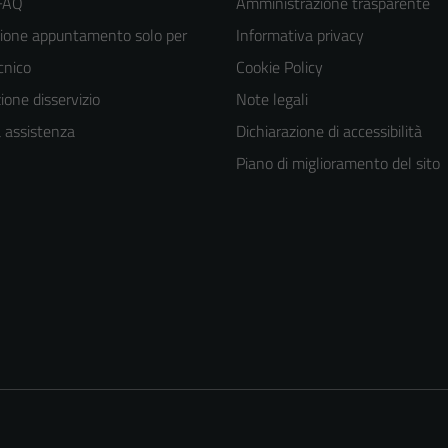
 FAQ
Amministrazione trasparente
ione appuntamento solo per
Informativa privacy
ecnico
Cookie Policy
one disservizio
Note legali
a assistenza
Dichiarazione di accessibilità
Piano di miglioramento del sito
Tecnici
Questi cookie
sono necessari
per il
funzionamento
del sito e non
possono
essere