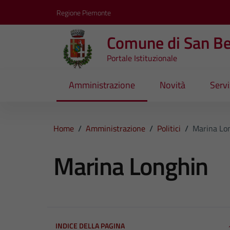
Vai ai contenuti
Vai al footer
Regione Piemonte
Comune di San B
Portale Istituzionale
Amministrazione
Novità
Servi
Home
/
Amministrazione
/
Politici
/
Marina Lo
Marina Longhin
INDICE DELLA PAGINA