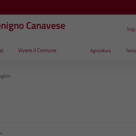
enigno Canavese
Segui
zi
Vivere il Comune
Agricoltura
Temp
nghin