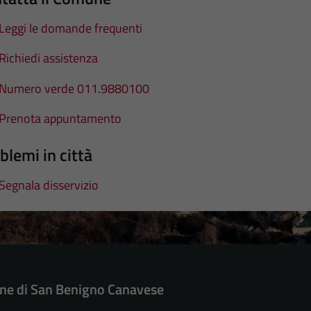
Leggi le domande frequenti
Richiedi assistenza
Numero verde 011.9880100
Prenota appuntamento
blemi in città
Segnala disservizio
e di San Benigno Canavese