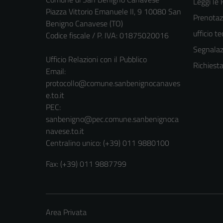
Leggi le
Piazza Vittorio Emanuele II, 9 10080 San
Prenotaz
Benigno Canavese (TO)
ufficio t
Codice fiscale / P. IVA: 01875020016
Segnalazi
Ufficio Relazioni con il Pubblico
Richiest
Email:
protocollo@comune.sanbenignocanaves
e.to.it
PEC:
sanbenigno@pec.comune.sanbenignoca
navese.to.it
Centralino unico: (+39) 011 9880100
Fax: (+39) 011 9887799
Area Privata