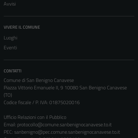
Avvisi
possono
essere
disabilitati.
VIVERE IL COMUNE
Questi cookie
non raccolgono
Luoghi
informazioni
Eventi
personali.
CONTATTI
Comune di San Benigno Canavese
Piazza Vittorio Emanuele II, 9 10080 San Benigno Canavese
(TO)
Codice fiscale / P. IVA: 01875020016
Ufficio Relazioni con il Pubblico
Email:
protocollo@comune.sanbenignocanavese.to.it
PEC:
sanbenigno@pec.comune.sanbenignocanavese.to.it