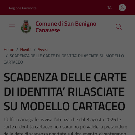
Vai ai contenuti
Vai al footer
ITA
Regione Piemonte
Lingua attiva:
Comune di San Benigno
Canavese
Home
/
Novità
/
Avvisi
/
SCADENZA DELLE CARTE DI IDENTITA’ RILASCIATE SU MODELLO
CARTACEO
SCADENZA DELLE CARTE
DI IDENTITA’ RILASCIATE
SU MODELLO CARTACEO
L’Ufficio Anagrafe avvisa l’utenza che dal 3 agosto 2026 le
carte d’identità cartacee non saranno più valide: a prescindere
dalla data di scadenza riportata sul documento, diventeranno,