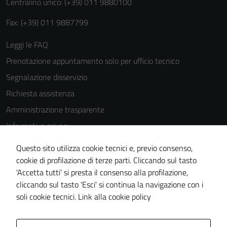
Centralino unico: (+39) 011 9880100
Fax: (+39) 011 9887799
Leggi le FAQ
Prenotazione appuntamento solo per ufficio tecnico
Segnalazione disservizio
Richiesta assistenza
Amministrazione trasparente
Informativa privacy
Cookie Policy
Questo sito utilizza cookie tecnici e, previo consenso,
Note legali
cookie di profilazione di terze parti. Cliccando sul tasto
'Accetta tutti' si presta il consenso alla profilazione,
Dichiarazione di accessibilità
cliccando sul tasto 'Esci' si continua la navigazione con i
Piano di miglioramento del sito
soli cookie tecnici.
Link alla cookie policy