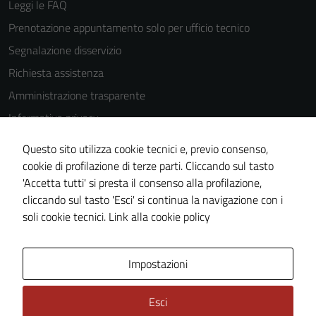
Leggi le FAQ
Prenotazione appuntamento solo per ufficio tecnico
Segnalazione disservizio
Richiesta assistenza
Amministrazione trasparente
Informativa privacy
Cookie Policy
Questo sito utilizza cookie tecnici e, previo consenso,
Note legali
cookie di profilazione di terze parti. Cliccando sul tasto
'Accetta tutti' si presta il consenso alla profilazione,
Dichiarazione di accessibilità
cliccando sul tasto 'Esci' si continua la navigazione con i
Piano di miglioramento del sito
soli cookie tecnici.
Link alla cookie policy
Area Privata
Impostazioni
Esci