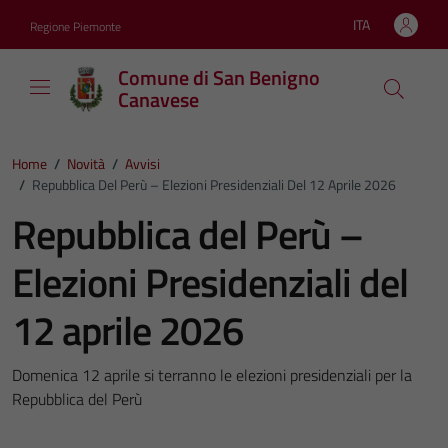
Vai ai contenuti
Vai al footer
ITA
Regione Piemonte
Lingua attiva:
Comune di San Benigno
Canavese
Home
/
Novità
/
Avvisi
/
Repubblica Del Perù – Elezioni Presidenziali Del 12 Aprile 2026
Repubblica del Perù –
Elezioni Presidenziali del
12 aprile 2026
Domenica 12 aprile si terranno le elezioni presidenziali per la
Repubblica del Perù