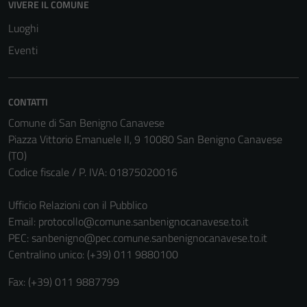
VIVERE IL COMUNE
Luoghi
Tecnici
Eventi
Questi cookie
sono necessari
per il
CONTATTI
funzionamento
Comune di San Benigno Canavese
del sito e non
Piazza Vittorio Emanuele II, 9 10080 San Benigno Canavese
possono
(TO)
essere
Codice fiscale / P. IVA: 01875020016
disabilitati.
Questi cookie
Ufficio Relazioni con il Pubblico
non raccolgono
Email:
protocollo@comune.sanbenignocanavese.to.it
informazioni
PEC:
sanbenigno@pec.comune.sanbenignocanavese.to.it
personali.
Centralino unico: (+39) 011 9880100
Fax: (+39) 011 9887799