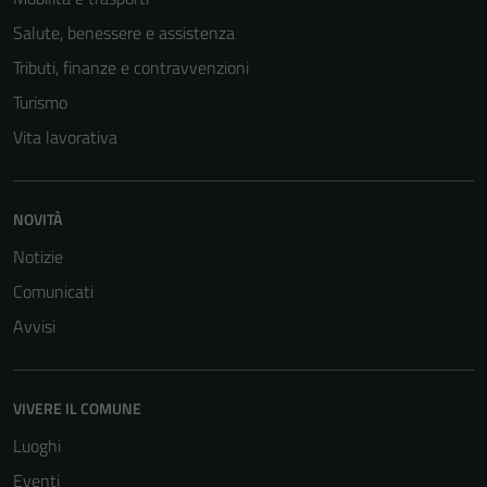
Salute, benessere e assistenza
Tributi, finanze e contravvenzioni
Turismo
Vita lavorativa
NOVITÀ
Notizie
Tecnici
Comunicati
Questi cookie
sono necessari
Avvisi
per il
funzionamento
del sito e non
VIVERE IL COMUNE
possono
Luoghi
essere
disabilitati.
Eventi