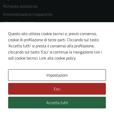
Richiesta assistenza
Amministrazione trasparente
Informativa privacy
Cookie Policy
Questo sito utilizza cookie tecnici e, previo consenso,
Note legali
cookie di profilazione di terze parti. Cliccando sul tasto
'Accetta tutti' si presta il consenso alla profilazione,
Dichiarazione di accessibilità
cliccando sul tasto 'Esci' si continua la navigazione con i
Piano di miglioramento del sito
soli cookie tecnici.
Link alla cookie policy
Area Privata
Impostazioni
Esci
Accetta tutti
Credits: ©
Technical Design s.r.l.