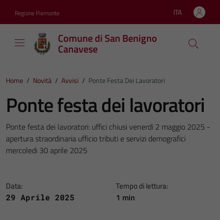
Vai ai contenuti
Vai al footer
ITA
Regione Piemonte
Lingua attiva:
Comune di San Benigno
Canavese
Home
/
Novità
/
Avvisi
/
Ponte Festa Dei Lavoratori
Ponte festa dei lavoratori
Ponte festa dei lavoratori: uffici chiusi venerdi 2 maggio 2025 -
apertura straordinaria ufficio tributi e servizi demografici
mercoledi 30 aprile 2025
Data:
Tempo di lettura:
1 min
29 Aprile 2025