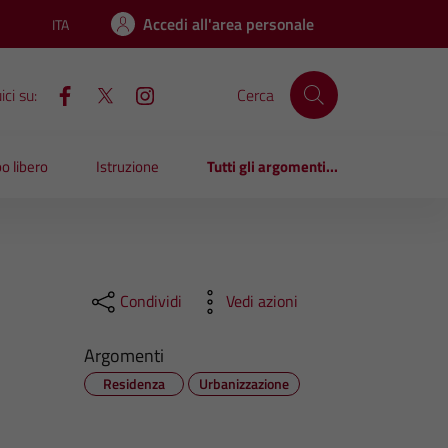
Accedi all'area personale
ITA
Lingua attiva:
ci su:
Cerca
o libero
Istruzione
Tutti gli argomenti...
Condividi
Vedi azioni
Argomenti
Residenza
Urbanizzazione