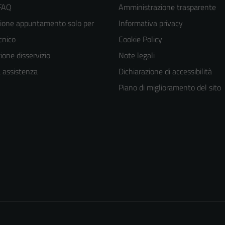
 FAQ
Amministrazione trasparente
ione appuntamento solo per
Informativa privacy
ecnico
Cookie Policy
one disservizio
Note legali
a assistenza
Dichiarazione di accessibilità
Piano di miglioramento del sito
Tecnici
Questi cookie
sono necessari
per il
funzionamento
del sito e non
possono
essere