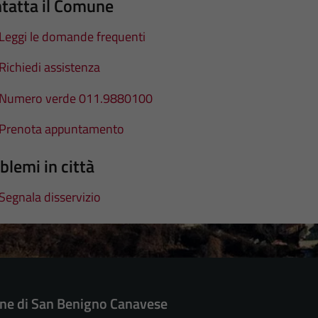
tatta il Comune
Leggi le domande frequenti
Richiedi assistenza
Numero verde 011.9880100
Prenota appuntamento
blemi in città
Segnala disservizio
e di San Benigno Canavese