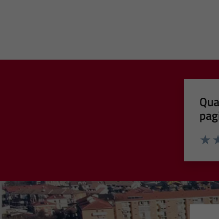
Qua
pag
Valut
Va