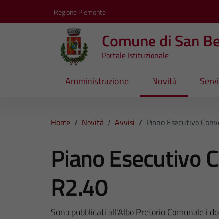
Vai ai contenuti
Vai al footer
Regione Piemonte
Comune di San B
Portale Istituzionale
Amministrazione
Novità
Servi
Home
/
Novità
/
Avvisi
/
Piano Esecutivo Conv
Piano Esecutivo 
R2.40
Sono pubblicati all'Albo Pretorio Comunale i d