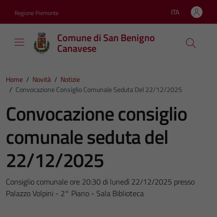
Vai ai contenuti
Vai al footer
ITA
Regione Piemonte
Lingua attiva:
Comune di San Benigno
Canavese
Home
/
Novità
/
Notizie
/
Convocazione Consiglio Comunale Seduta Del 22/12/2025
Convocazione consiglio
comunale seduta del
22/12/2025
Consiglio comunale ore 20:30 di lunedì 22/12/2025 presso
Palazzo Volpini - 2° Piano - Sala Biblioteca