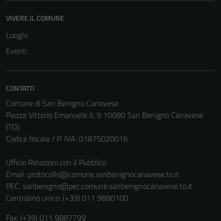
essere
VIVERE IL COMUNE
disabilitati.
Questi cookie
Luoghi
non raccolgono
Eventi
informazioni
personali.
CONTATTI
Comune di San Benigno Canavese
Piazza Vittorio Emanuele II, 9 10080 San Benigno Canavese
(TO)
Codice fiscale / P. IVA: 01875020016
Ufficio Relazioni con il Pubblico
Email:
protocollo@comune.sanbenignocanavese.to.it
PEC:
sanbenigno@pec.comune.sanbenignocanavese.to.it
Centralino unico: (+39) 011 9880100
Fax: (+39) 011 9887799