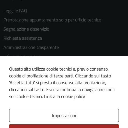
Leggi le FAQ
Prenotazione appuntamento solo per ufficio tecnico
Segnalazione disservizio
Richiesta assistenza
Amministrazione trasparente
Informativa privacy
Cookie Policy
Questo sito utilizza cookie tecnici e, previo consenso,
Note legali
cookie di profilazione di terze parti. Cliccando sul tasto
'Accetta tutti' si presta il consenso alla profilazione,
Dichiarazione di accessibilità
cliccando sul tasto 'Esci' si continua la navigazione con i
Piano di miglioramento del sito
soli cookie tecnici.
Link alla cookie policy
Area Privata
Impostazioni