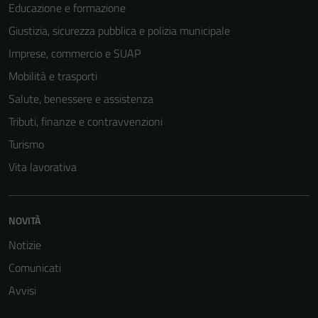
Educazione e formazione
Giustizia, sicurezza pubblica e polizia municipale
Imprese, commercio e SUAP
Mobilità e trasporti
Salute, benessere e assistenza
Tributi, finanze e contravvenzioni
Turismo
Vita lavorativa
Tecnici
NOVITÀ
Questi cookie
Notizie
sono necessari
per il
Comunicati
funzionamento
Avvisi
del sito e non
possono