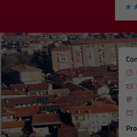
Valut
Va
Con
Pro