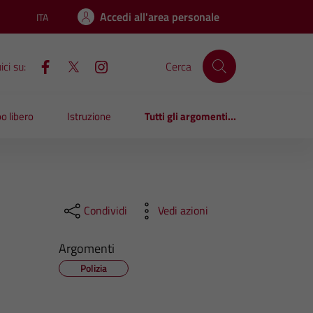
Accedi all'area personale
ITA
Lingua attiva:
ci su:
Cerca
o libero
Istruzione
Tutti gli argomenti...
Condividi
Vedi azioni
Argomenti
Polizia