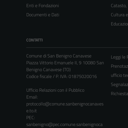
Enti e Fondazioni
Catasto,
Documenti e Dati
Cultura 
Educazio
CONTATTI
Comune di San Benigno Canavese
Leggi le
Piazza Vittorio Emanuele II, 9 10080 San
Prenotaz
Benigno Canavese (TO)
ufficio t
Codice fiscale / P. IVA: 01875020016
Segnalazi
Ufficio Relazioni con il Pubblico
Richiest
Email:
protocollo@comune.sanbenignocanaves
e.to.it
PEC:
sanbenigno@pec.comune.sanbenignoca