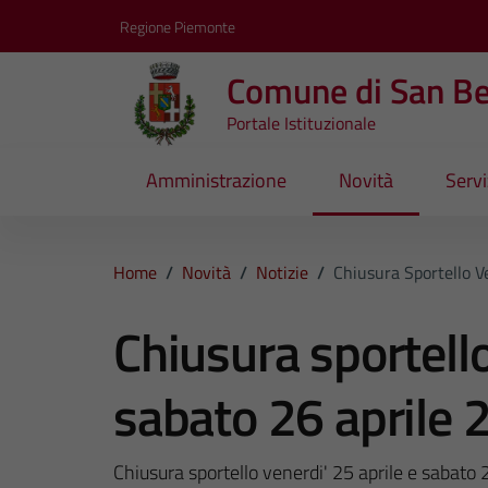
Vai ai contenuti
Vai al footer
Regione Piemonte
Comune di San B
Portale Istituzionale
Amministrazione
Novità
Servi
Home
/
Novità
/
Notizie
/
Chiusura Sportello V
Chiusura sportello
sabato 26 aprile 
Chiusura sportello venerdi' 25 aprile e sabato 