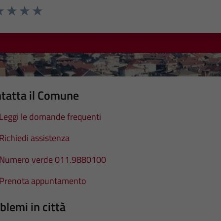
a 1 stelle su 5
luta 2 stelle su 5
Valuta 3 stelle su 5
Valuta 4 stelle su 5
Valuta 5 stelle su 5
tatta il Comune
Leggi le domande frequenti
Richiedi assistenza
Numero verde 011.9880100
Prenota appuntamento
blemi in città