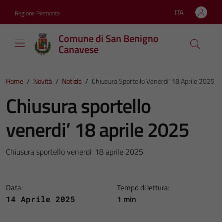
Vai ai contenuti
Vai al footer
ITA
Regione Piemonte
Lingua attiva:
Comune di San Benigno
Canavese
Home
/
Novità
/
Notizie
/
Chiusura Sportello Venerdi’ 18 Aprile 2025
Chiusura sportello
venerdi’ 18 aprile 2025
Chiusura sportello venerdi' 18 aprile 2025
Data:
Tempo di lettura:
1 min
14 Aprile 2025