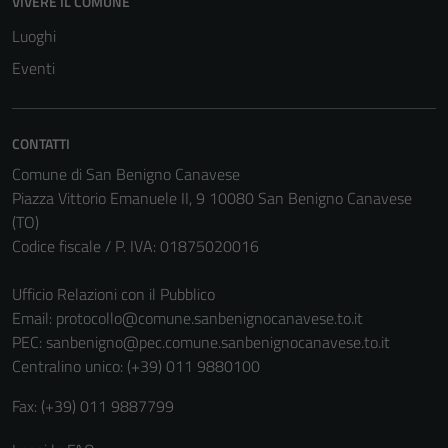
VIVERE IL COMUNE
Luoghi
Eventi
CONTATTI
Comune di San Benigno Canavese
Piazza Vittorio Emanuele II, 9 10080 San Benigno Canavese
(TO)
Codice fiscale / P. IVA: 01875020016
Tecnici
Ufficio Relazioni con il Pubblico
Questi cookie
Email:
protocollo@comune.sanbenignocanavese.to.it
sono necessari
PEC:
sanbenigno@pec.comune.sanbenignocanavese.to.it
per il
Centralino unico: (+39) 011 9880100
funzionamento
del sito e non
Fax: (+39) 011 9887799
possono