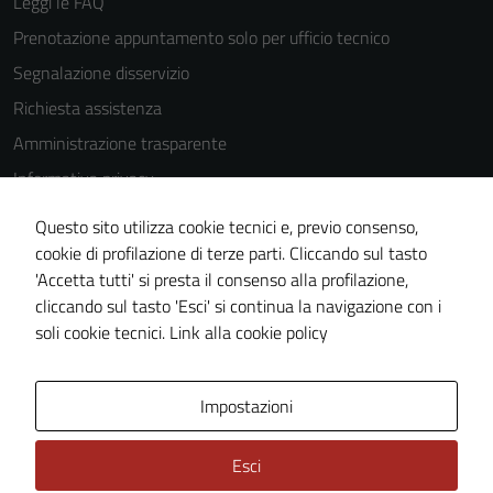
Leggi le FAQ
essere
disabilitati.
Prenotazione appuntamento solo per ufficio tecnico
Questi cookie
Segnalazione disservizio
non raccolgono
Richiesta assistenza
informazioni
personali.
Amministrazione trasparente
Informativa privacy
Cookie Policy
Questo sito utilizza cookie tecnici e, previo consenso,
Note legali
cookie di profilazione di terze parti. Cliccando sul tasto
'Accetta tutti' si presta il consenso alla profilazione,
Dichiarazione di accessibilità
cliccando sul tasto 'Esci' si continua la navigazione con i
Piano di miglioramento del sito
soli cookie tecnici.
Link alla cookie policy
Area Privata
Impostazioni
Esci