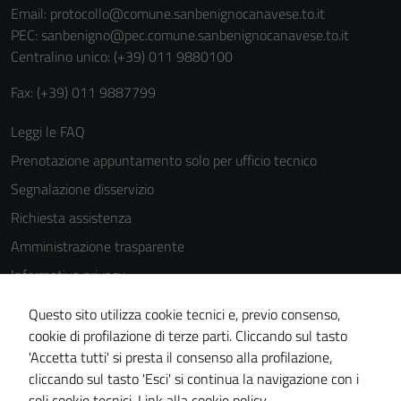
Email:
protocollo@comune.sanbenignocanavese.to.it
PEC:
sanbenigno@pec.comune.sanbenignocanavese.to.it
Centralino unico: (+39) 011 9880100
Fax: (+39) 011 9887799
Leggi le FAQ
Prenotazione appuntamento solo per ufficio tecnico
Segnalazione disservizio
Richiesta assistenza
Amministrazione trasparente
Informativa privacy
Cookie Policy
Questo sito utilizza cookie tecnici e, previo consenso,
Note legali
cookie di profilazione di terze parti. Cliccando sul tasto
'Accetta tutti' si presta il consenso alla profilazione,
Dichiarazione di accessibilità
cliccando sul tasto 'Esci' si continua la navigazione con i
Piano di miglioramento del sito
soli cookie tecnici.
Link alla cookie policy