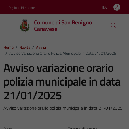
Vai ai contenuti
Vai al footer
ITA
Regione Piemonte
Lingua attiva:
Comune di San Benigno
Canavese
Home
/
Novità
/
Avvisi
/
Avviso Variazione Orario Polizia Municipale In Data 21/01/2025
Avviso variazione orario
polizia municipale in data
21/01/2025
Avviso variazione orario polizia municipale in data 21/01/2025
Data:
Tempo di lettura: