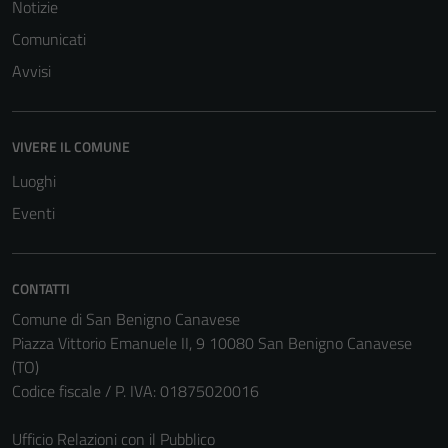
Notizie
Comunicati
Avvisi
Tecnici
VIVERE IL COMUNE
Questi cookie
Luoghi
sono necessari
per il
Eventi
funzionamento
del sito e non
possono
CONTATTI
essere
Comune di San Benigno Canavese
disabilitati.
Piazza Vittorio Emanuele II, 9 10080 San Benigno Canavese
Questi cookie
(TO)
non raccolgono
Codice fiscale / P. IVA: 01875020016
informazioni
personali.
Ufficio Relazioni con il Pubblico