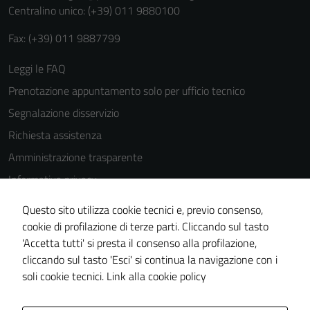
Centralino unico: (+39) 011 9880100
Fax: (+39) 011 9887799
Leggi le FAQ
Prenotazione appuntamento solo per ufficio tecnico
Segnalazione disservizio
Richiesta assistenza
Amministrazione trasparente
Informativa privacy
Cookie Policy
Questo sito utilizza cookie tecnici e, previo consenso,
Note legali
cookie di profilazione di terze parti. Cliccando sul tasto
'Accetta tutti' si presta il consenso alla profilazione,
Dichiarazione di accessibilità
cliccando sul tasto 'Esci' si continua la navigazione con i
Piano di miglioramento del sito
soli cookie tecnici.
Link alla cookie policy