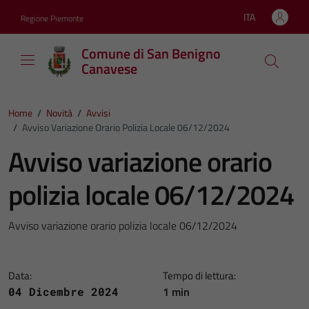
Vai ai contenuti
Vai al footer
ITA
Regione Piemonte
Lingua attiva:
Comune di San Benigno
Canavese
Home
/
Novità
/
Avvisi
/
Avviso Variazione Orario Polizia Locale 06/12/2024
Avviso variazione orario
polizia locale 06/12/2024
Avviso variazione orario polizia locale 06/12/2024
Data:
Tempo di lettura:
1 min
04 Dicembre 2024