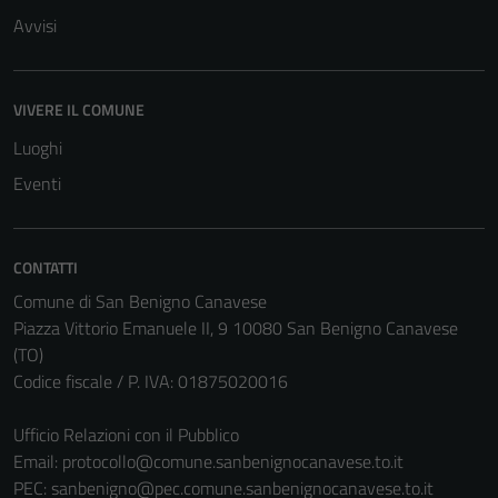
Avvisi
VIVERE IL COMUNE
Tecnici
Luoghi
Questi cookie
sono necessari
Eventi
per il
funzionamento
del sito e non
CONTATTI
possono
Comune di San Benigno Canavese
essere
Piazza Vittorio Emanuele II, 9 10080 San Benigno Canavese
disabilitati.
(TO)
Questi cookie
Codice fiscale / P. IVA: 01875020016
non raccolgono
informazioni
Ufficio Relazioni con il Pubblico
personali.
Email:
protocollo@comune.sanbenignocanavese.to.it
PEC:
sanbenigno@pec.comune.sanbenignocanavese.to.it