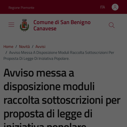
Vai ai contenuti
Vai al footer
ITA
Regione Piemonte
Lingua attiva:
Comune di San Benigno
Canavese
Home
/
Novità
/
Avvisi
/
Avviso Messa A Disposizione Moduli Raccolta Sottoscrizioni Per
Proposta Di Legge Di Iniziativa Popolare.
Avviso messa a
disposizione moduli
raccolta sottoscrizioni per
proposta di legge di
iniziativa popolare.