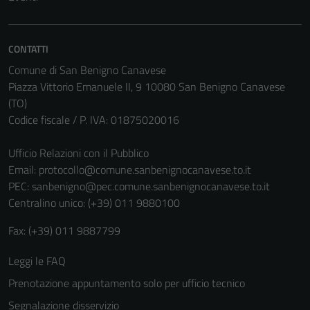
Tecnici
Questi cookie
CONTATTI
sono necessari
per il
Comune di San Benigno Canavese
funzionamento
Piazza Vittorio Emanuele II, 9 10080 San Benigno Canavese
del sito e non
(TO)
possono
Codice fiscale / P. IVA: 01875020016
essere
disabilitati.
Ufficio Relazioni con il Pubblico
Questi cookie
Email:
protocollo@comune.sanbenignocanavese.to.it
non raccolgono
PEC:
sanbenigno@pec.comune.sanbenignocanavese.to.it
informazioni
Centralino unico: (+39) 011 9880100
personali.
Fax: (+39) 011 9887799
Leggi le FAQ
Prenotazione appuntamento solo per ufficio tecnico
Segnalazione disservizio