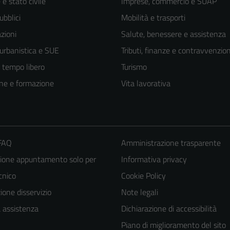
e stato civile
Imprese, commercio e SUAP
ubblici
Mobilità e trasporti
zioni
Salute, benessere e assistenza
 urbanistica e SUE
Tributi, finanze e contravvenzion
e tempo libero
Turismo
ne e formazione
Vita lavorativa
 FAQ
Amministrazione trasparente
ione appuntamento solo per
Informativa privacy
ecnico
Cookie Policy
one disservizio
Note legali
a assistenza
Dichiarazione di accessibilità
Piano di miglioramento del sito