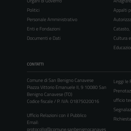
Organi di Governo
Anagrafe 
Politici
Appalti p
Personale Amministrativo
Autorizza
Enti e Fondazioni
Catasto,
Documenti e Dati
Cultura 
Educazio
CONTATTI
Comune di San Benigno Canavese
Leggi le
Piazza Vittorio Emanuele II, 9 10080 San
Prenotaz
Benigno Canavese (TO)
ufficio t
Codice fiscale / P. IVA: 01875020016
Segnalazi
Ufficio Relazioni con il Pubblico
Richiest
Email:
protocollo@comune.sanbenignocanaves