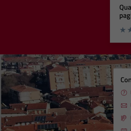
Qua
pag
Valut
Va
Con