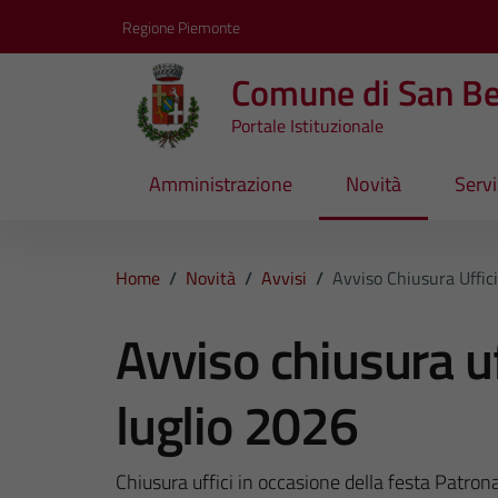
Vai ai contenuti
Vai al footer
Regione Piemonte
Comune di San B
Portale Istituzionale
Amministrazione
Novità
Servi
Home
/
Novità
/
Avvisi
/
Avviso Chiusura Uffic
Avviso chiusura u
luglio 2026
Chiusura uffici in occasione della festa Patro