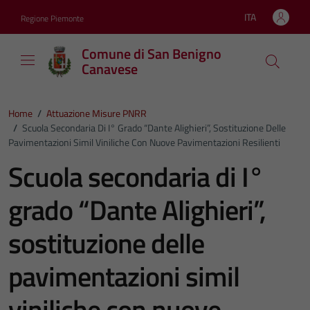
Vai ai contenuti
Vai al footer
ITA
Regione Piemonte
Lingua attiva:
Comune di San Benigno
Canavese
Home
/
Attuazione Misure PNRR
/
Scuola Secondaria Di I° Grado “Dante Alighieri”, Sostituzione Delle
Pavimentazioni Simil Viniliche Con Nuove Pavimentazioni Resilienti
Scuola secondaria di I°
grado “Dante Alighieri”,
sostituzione delle
pavimentazioni simil
viniliche con nuove