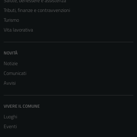
Salute, benessere e assistenza
Tributi, finanze e contravvenzioni
Turismo
Vita lavorativa
NOVITÀ
Notizie
Tecnici
Comunicati
Questi cookie
Avvisi
sono necessari
per il
funzionamento
VIVERE IL COMUNE
del sito e non
possono
Luoghi
essere
Eventi
disabilitati.