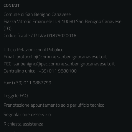
CONTATTI
Comune di San Benigno Canavese
Piazza Vittorio Emanuele II, 9 10080 San Benigno Canavese
(TO)
Codice fiscale / P. IVA: 01875020016
Ufficio Relazioni con il Pubblico
Email:
protocollo@comune.sanbenignocanavese.to.it
PEC:
sanbenigno@pec.comune.sanbenignocanavese.to.it
Tecnici
Centralino unico: (+39) 011 9880100
Questi cookie
sono necessari
Fax: (+39) 011 9887799
per il
funzionamento
Leggi le FAQ
del sito e non
Prenotazione appuntamento solo per ufficio tecnico
possono
Segnalazione disservizio
essere
disabilitati.
Richiesta assistenza
Questi cookie