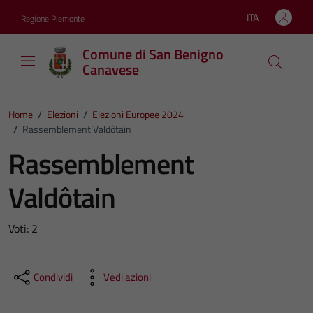
Vai ai contenuti
Vai al footer
ITA
Regione Piemonte
Lingua attiva:
Comune di San Benigno
Canavese
Home
/
Elezioni
/
Elezioni Europee 2024
/
Rassemblement Valdôtain
Rassemblement
Valdôtain
Voti: 2
Condividi
Vedi azioni