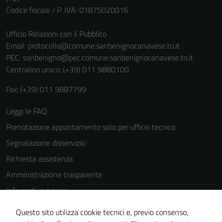
personali.
Codice fiscale / P. IVA: 01875020016
Ufficio Relazioni con il Pubblico
Email:
protocollo@comune.sanbenignocanavese.to.it
PEC:
sanbenigno@pec.comune.sanbenignocanavese.to.it
Centralino unico: (+39) 011 9880100
Fax: (+39) 011 9887799
Leggi le FAQ
Prenotazione appuntamento solo per ufficio tecnico
Segnalazione disservizio
Richiesta assistenza
Amministrazione trasparente
Informativa privacy
Cookie Policy
Questo sito utilizza cookie tecnici e, previo consenso,