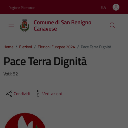
Vai ai contenuti
Vai al footer
ITA
Regione Piemonte
Lingua attiva:
Comune di San Benigno
Canavese
Home
/
Elezioni
/
Elezioni Europee 2024
/
Pace Terra Dignità
Pace Terra Dignità
Voti: 52
Condividi
Vedi azioni