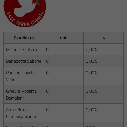
Candidato
Voti
%
Michele Santoro
0
0,00%
Benedetta Sabene
0
0,00%
Raniero Luigi La
0
0,00%
Valle
Ginevra Roberta
0
0,00%
Bompiani
Anna Bruna
0
0,00%
Camposampiero