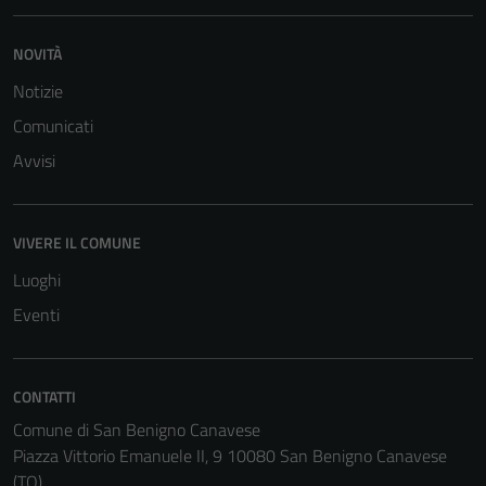
NOVITÀ
Notizie
Comunicati
Avvisi
Tecnici
Questi cookie
sono necessari
VIVERE IL COMUNE
per il
Luoghi
funzionamento
Eventi
del sito e non
possono
essere
disabilitati.
CONTATTI
Questi cookie
Comune di San Benigno Canavese
non raccolgono
Piazza Vittorio Emanuele II, 9 10080 San Benigno Canavese
informazioni
(TO)